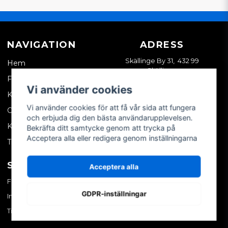
NAVIGATION
ADRESS
Skällinge By 31, 432 99
Hem
Skällinge
Företagskund
Vi använder cookies
Kontakta oss
Vi använder cookies för att få vår sida att fungera
Om oss
och erbjuda dig den bästa användarupplevelsen.
Köpvillkor
Bekräfta ditt samtycke genom att trycka på
Acceptera alla eller redigera genom inställningarna
Tips & trix
SOCIALA MEDIER
MITT KONTO
Acceptera alla
Facebook
Logga in
GDPR-inställningar
Instagram
Skapa konto
TikTok
Glömt ditt lösenord?