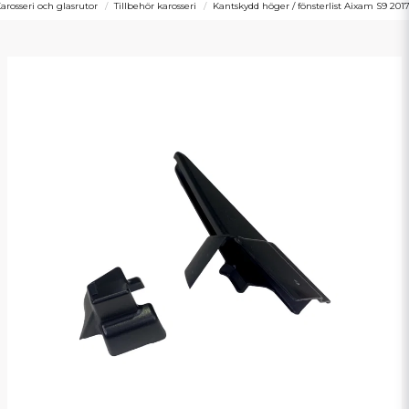
arosseri och glasrutor
Tillbehör karosseri
Kantskydd höger / fönsterlist Aixam S9 201