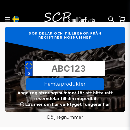
SÖK DELAR OCH TILLBEHÖR FRÅN
REGISTRERINGSNUMMER
Hämta produkter
Ange registreringsnummer för att hitta rätt
reservdelar till din mopedbil
ⓘ Läs mer om hur verktyget fungerar här
Dölj regnummer