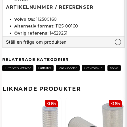
ARTIKELNUMMER / REFERENSER
Volvo OE:
112500160
Alternativ format:
1125-00160
Övrig referens:
14529251
Ställ en fråga om produkten
question
Fråga oss om denna produkt...
RELATERADE KATEGORIER
Filter och vätskor
Luftfilter
Maskindelar
Grävmaskin
Volvo
name
Namn
LIKNANDE PRODUKTER
-29%
-36%
email
E-postadress