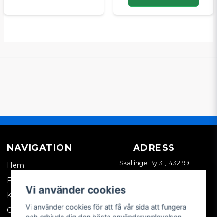
NAVIGATION
ADRESS
Skällinge By 31, 432 99
Hem
Skällinge
Företagskund
Vi använder cookies
Kontakta oss
Vi använder cookies för att få vår sida att fungera
Om oss
och erbjuda dig den bästa användarupplevelsen.