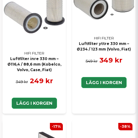
Ja, ni kan publicera min fråga
HIFI FILTER
Luftfilter yttre 330 mm –
Ø234 / 123 mm (Volvo, Fiat)
HIFI FILTER
349 kr
Luftfilter inre 330 mm –
549 kr
Ø116,4 / 88,6 mm (Kobelco,
Skicka en fråga
Volvo, Case, Fiat)
249 kr
349 kr
LÄGG I KORGEN
LÄGG I KORGEN
-17%
-38%