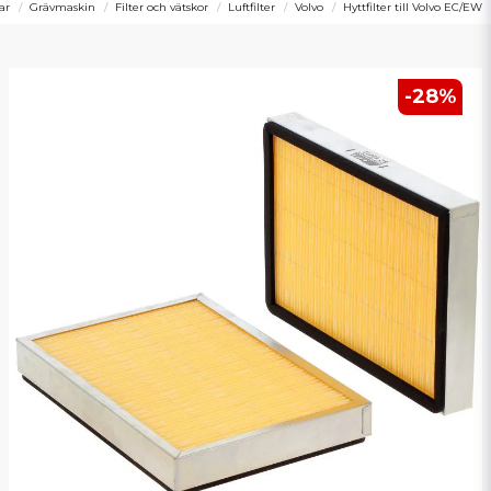
ar
Grävmaskin
Filter och vätskor
Luftfilter
Volvo
Hyttfilter till Volvo EC/EW
-
28
%