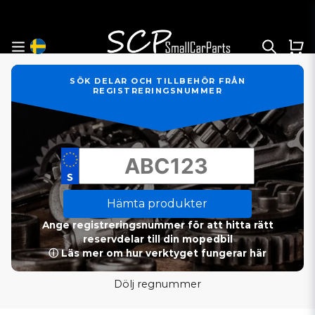
Hyttfilter för Volvo grävmaskiner. Passar flera modeller i E
och EW-serien.
SÖK DELAR OCH TILLBEHÖR FRÅN
REGISTRERINGSNUMMER
Hämta produkter
Ange registreringsnummer för att hitta rätt
reservdelar till din mopedbil
ⓘ Läs mer om hur verktyget fungerar här
Dölj regnummer