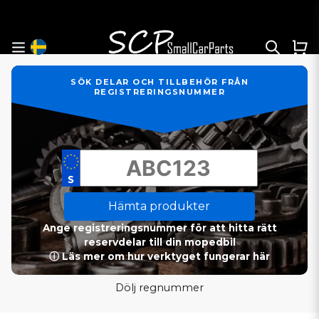
SÖK DELAR OCH TILLBEHÖR FRÅN
REGISTRERINGSNUMMER
Hämta produkter
Ange registreringsnummer för att hitta rätt
reservdelar till din mopedbil
ⓘ Läs mer om hur verktyget fungerar här
Dölj regnummer