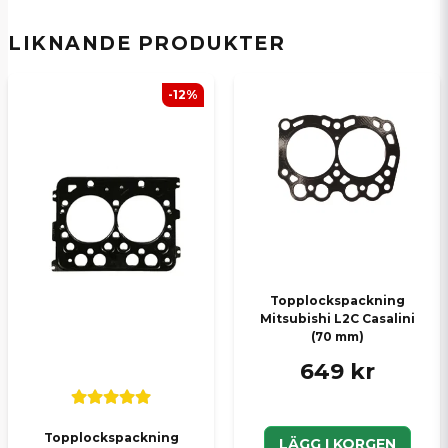
LIKNANDE PRODUKTER
Ja, ni kan publicera min fråga
-12%
Skicka en fråga
Topplockspackning
Mitsubishi L2C Casalini
(70 mm)
649 kr
Topplockspackning
LÄGG I KORGEN