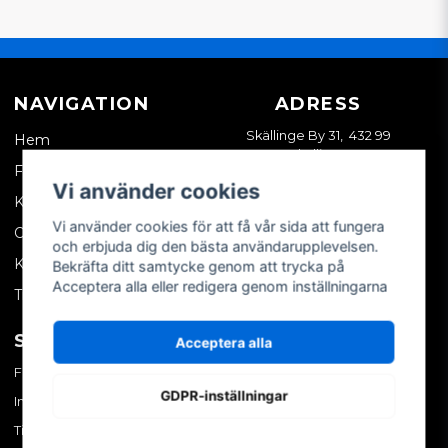
NAVIGATION
ADRESS
Skällinge By 31, 432 99
Hem
Skällinge
Företagskund
Vi använder cookies
Kontakta oss
Vi använder cookies för att få vår sida att fungera
Om oss
och erbjuda dig den bästa användarupplevelsen.
Köpvillkor
Bekräfta ditt samtycke genom att trycka på
Acceptera alla eller redigera genom inställningarna
Tips & trix
SOCIALA MEDIER
MITT KONTO
Acceptera alla
Facebook
Logga in
GDPR-inställningar
Instagram
Skapa konto
TikTok
Glömt ditt lösenord?