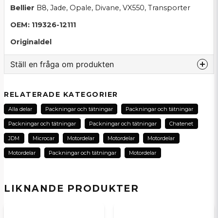
Bellier
B8, Jade, Opale, Divane, VX550, Transporter
OEM: 119326-12111
Originaldel
Ställ en fråga om produkten
question
Fråga oss om denna produkt...
RELATERADE KATEGORIER
Alla delar
Packningar och tätningar
Packningar och tätningar
Packningar och tätningar
Packningar och tätningar
Chatenet
name
JDM
Microcar
Motordelar
Motordelar
Motordelar
Namn
Motordelar
Packningar och tätningar
Motordelar
email
E-postadress
LIKNANDE PRODUKTER