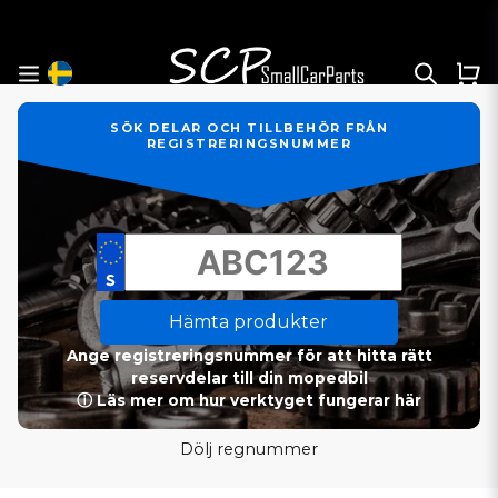
SÖK DELAR OCH TILLBEHÖR FRÅN
REGISTRERINGSNUMMER
Hämta produkter
Ange registreringsnummer för att hitta rätt
reservdelar till din mopedbil
ⓘ Läs mer om hur verktyget fungerar här
Dölj regnummer