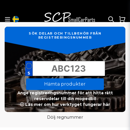
SÖK DELAR OCH TILLBEHÖR FRÅN
REGISTRERINGSNUMMER
Hämta produkter
Ange registreringsnummer för att hitta rätt
reservdelar till din mopedbil
ⓘ Läs mer om hur verktyget fungerar här
Dölj regnummer