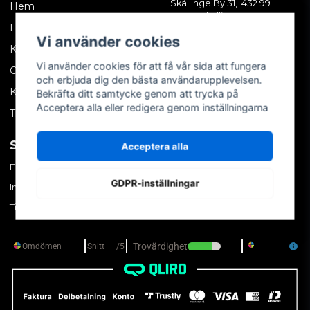
Skällinge By 31, 432 99
Hem
Skällinge
Företagskund
Vi använder cookies
Kontakta oss
Vi använder cookies för att få vår sida att fungera
Om oss
och erbjuda dig den bästa användarupplevelsen.
Köpvillkor
Bekräfta ditt samtycke genom att trycka på
Acceptera alla eller redigera genom inställningarna
Tips & trix
SOCIALA MEDIER
MITT KONTO
Acceptera alla
Facebook
Logga in
GDPR-inställningar
Instagram
Skapa konto
TikTok
Glömt ditt lösenord?