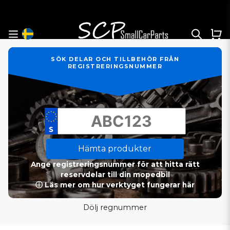
SÖK DELAR OCH TILLBEHÖR FRÅN
REGISTRERINGSNUMMER
Hämta produkter
Ange registreringsnummer för att hitta rätt
reservdelar till din mopedbil
ⓘ Läs mer om hur verktyget fungerar här
Dölj regnummer