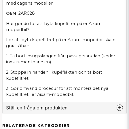
med dagens modeller.
OEM
: 2AR028
Hur gör du för att byta kupefilter på er Aixam
mopedbil?
För att byta kupefiltret på er Aixam-mopedbil ska ni
göra såhär:
1. Ta bort insugsslangen från passagerarsidan (under
indstrumentpanelen).
2. Stoppa in handen i kupéfläkten och ta bort
kupefiltret.
3. Gör omvänd procedur för att montera det nya
kupefiltret i er Aixam-mopedbil.
Ställ en fråga om produkten
question
Fråga oss om denna produkt...
RELATERADE KATEGORIER