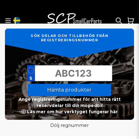
SÖK DELAR OCH TILLBEHÖR FRÅN
REGISTRERINGSNUMMER
Hämta produkter
Ange registreringsnummer för att hitta rätt
reservdelar till din mopedbil
ⓘ Läs mer om hur verktyget fungerar här
Dölj regnummer