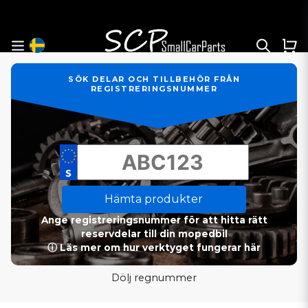
SÖK DELAR OCH TILLBEHÖR FRÅN
REGISTRERINGSNUMMER
Hämta produkter
Ange registreringsnummer för att hitta rätt
reservdelar till din mopedbil
ⓘ Läs mer om hur verktyget fungerar här
Dölj regnummer