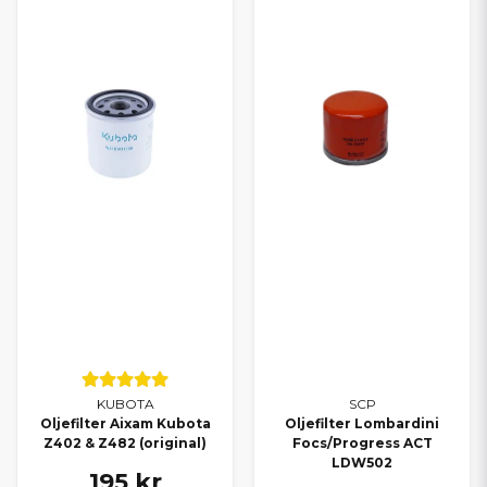
SCP
KUBOTA
Oljefilter Lombardini
Oljefilter Aixam Kubota
Focs/Progress ACT
Z402 & Z482 (original)
LDW502
195 kr