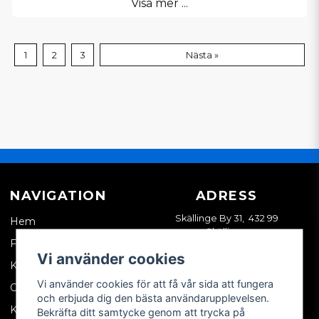
Visa mer ...
1
2
3
Nästa »
NAVIGATION
ADRESS
Skällinge By 31, 432 99
Hem
Skällinge
Företagskund
Vi använder cookies
Kontakta oss
Vi använder cookies för att få vår sida att fungera
Om oss
och erbjuda dig den bästa användarupplevelsen.
Köpvillkor
Bekräfta ditt samtycke genom att trycka på