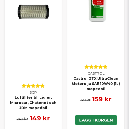
CASTROL
Castrol GTX UltraClean
Motorolja SAE 10W40 (1L)
mopedbil
SCP
159 kr
Luftfilter till Ligier,
179 kr
Microcar, Chatenet och
JDM mopedbil
149 kr
249 kr
LÄGG I KORGEN