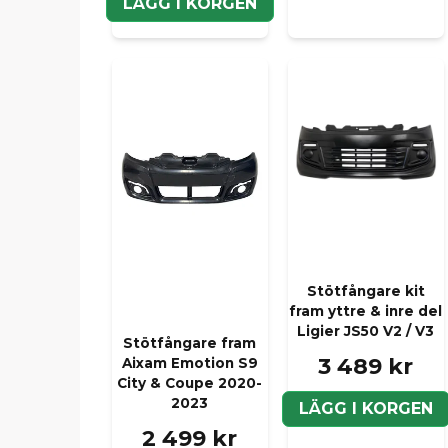
LÄGG I KORGEN
Stötfångare kit
fram yttre & inre del
Ligier JS50 V2 / V3
Stötfångare fram
3 489 kr
Aixam Emotion S9
City & Coupe 2020-
2023
LÄGG I KORGEN
2 499 kr