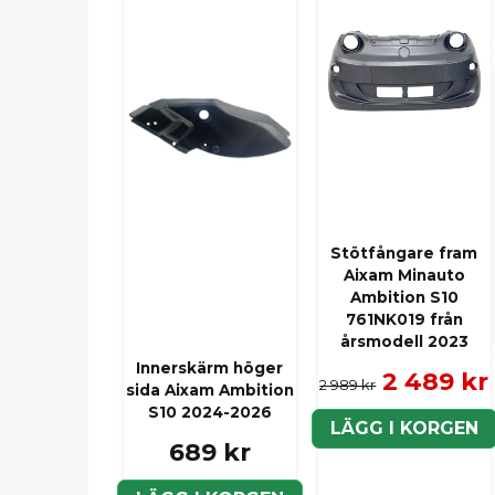
Stötfångare fram
Aixam Minauto
Ambition S10
761NK019 från
årsmodell 2023
Innerskärm höger
2 489 kr
2 989 kr
sida Aixam Ambition
S10 2024-2026
LÄGG I KORGEN
689 kr