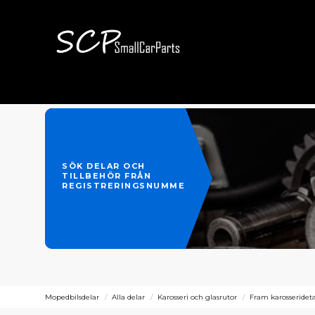
SÖK DELAR OCH
TILLBEHÖR FRÅN
REGISTRERINGSNUMMER
Mopedbilsdelar
Alla delar
Karosseri och glasrutor
Fram karosserideta