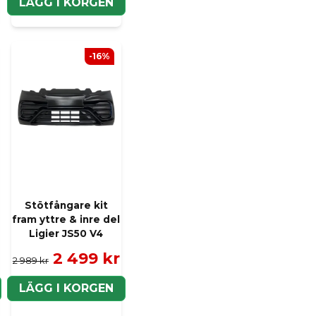
LÄGG I KORGEN
-16%
Stötfångare kit
fram yttre & inre del
Ligier JS50 V4
2 499 kr
2 989 kr
LÄGG I KORGEN