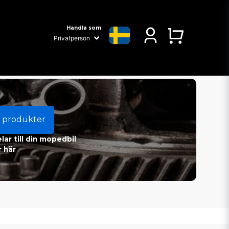
Handla som
 produkter
ar till din mopedbil
 här