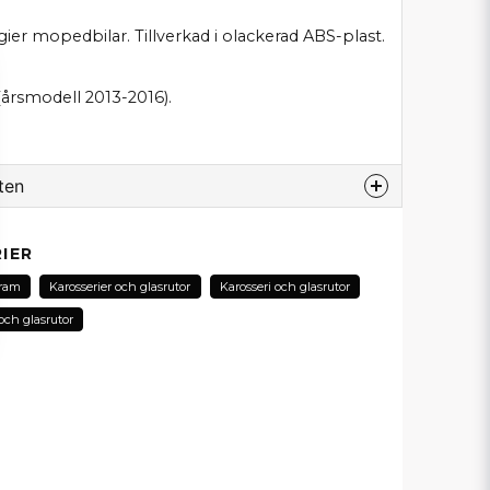
gier mopedbilar. Tillverkad i olackerad ABS-plast.
(årsmodell 2013-2016).
ten
odukt...
IER
ram
Karosserier och glasrutor
Karosseri och glasrutor
och glasrutor
email
E-postadress
in fråga