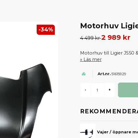
Motorhuv Ligie
-
34
%
2 989 kr
4 499 kr
Motorhuv till Ligier JS50
Läs mer
51615929
-
+
REKOMMENDERA