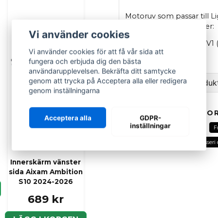
Motoruv som passar till Li
Passar följande modeller:
Vi använder cookies
Ligier
JS50 V1 & JS50L V1 
Vi använder cookies för att få vår sida att
OEM: 1402151
fungera och erbjuda dig den bästa
användarupplevelsen. Bekräfta ditt samtycke
genom att trycka på Acceptera alla eller redigera
Ställ en fråga om produk
genom inställningarna
question
Fråga oss om denna pr
RELATERADE KATEGOR
Acceptera alla
GDPR-
inställningar
Alla delar
Ligier
Fram
F
Fram karosseridetaljer
Karosseri 
name
Namn
Innerskärm vänster
sida Aixam Ambition
S10 2024-2026
689 kr
Ja, ni kan publicera m