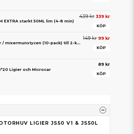
439 kr
339 kr
EXTRA starkt 50ML lim (4-8 min)
KÖP
149 kr
99 kr
Blandningsspetsar / mixermunstycen (10-pack) till 2-komponentslim – För exakt blandning av lim
KÖP
89 kr
*20 Ligier och Microcar
KÖP
OTORHUV LIGIER JS50 V1 & JS50L