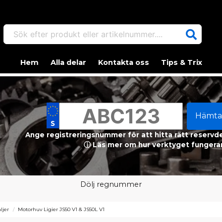
Sök efter produkt eller artikelnummer....
Hem
Alla delar
Kontakta oss
Tips & Trix
Hämta
Ange registreringsnummer för att hitta rätt reservdel
ⓘ Läs mer om hur verktyget fungerar
Dölj regnummer
ljer
Motorhuv Ligier JS50 V1 & JS50L V1