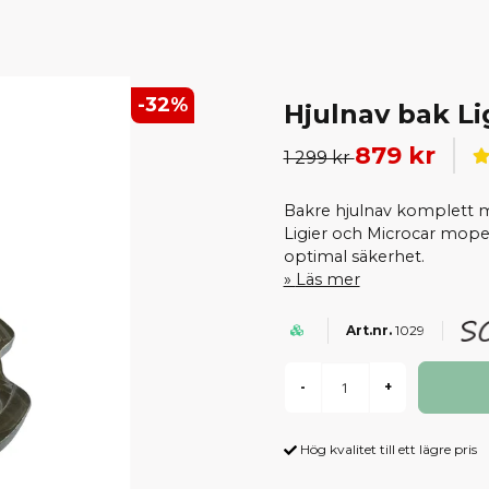
-
32
%
Hjulnav bak Li
879 kr
1 299 kr
Bakre hjulnav komplett 
Ligier och Microcar moped
optimal säkerhet.
Läs mer
1029
-
+
Hög kvalitet till ett lägre pris