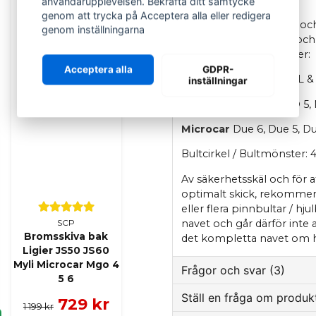
användarupplevelsen. Bekräfta ditt samtycke
genom att trycka på Acceptera alla eller redigera
Bakre hjulnav till Ligier
genom inställningarna
förinstallerat hjullager oc
Passar följande modeller:
Acceptera alla
GDPR-
Ligier
JS60, JS50, JS50L &
inställningar
Microcar
MGO 6, MGO 5,
Microcar
Due 6, Due 5, Du
Bultcirkel / Bultmönster
Av säkerhetsskäl och för at
optimalt skick, rekommende
eller flera pinnbultar / hju
navet och går därför inte 
SCP
Bromsskiva bak
det kompletta navet om hju
Ligier JS50 JS60
Myli Microcar Mgo 4
Frågor och svar (3)
5 6
Ställ en fråga om produk
729 kr
1 199 kr