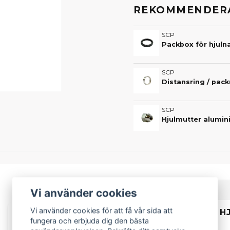
REKOMMENDERA
SCP
Packbox för hjulna
SCP
Distansring / pack
SCP
Beskrivning
Vi använder cookies
Vi använder cookies för att få vår sida att
BESKRIVNING AV HJ
-39%
fungera och erbjuda dig den bästa
MICROCAR MGO