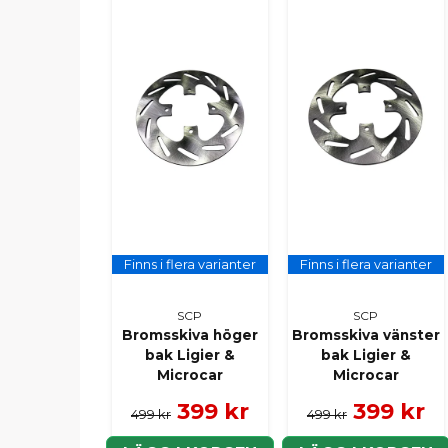
Finns i flera varianter
Finns i flera varianter
SCP
SCP
Bromsskiva höger
Bromsskiva vänster
bak Ligier &
bak Ligier &
Microcar
Microcar
399 kr
399 kr
499 kr
499 kr