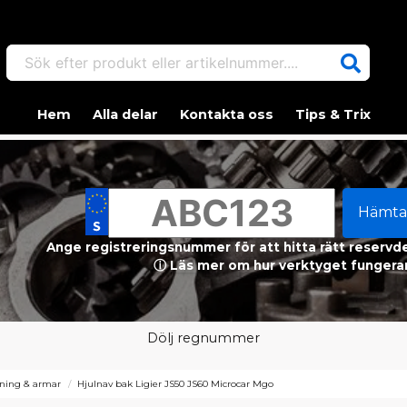
Sök efter produkt eller artikelnummer....
Hem
Alla delar
Kontakta oss
Tips & Trix
Hämta
Ange registreringsnummer för att hitta rätt reservdel
ⓘ Läs mer om hur verktyget fungerar
Dölj regnummer
ning & armar
Hjulnav bak Ligier JS50 JS60 Microcar Mgo