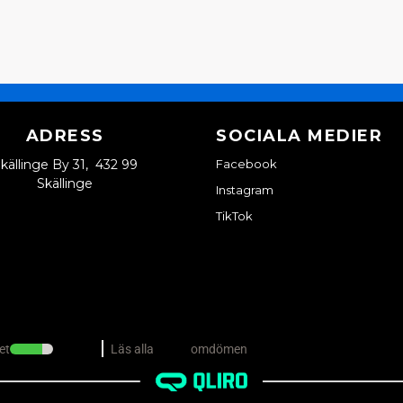
:namn frågade
för 1 år se
På min bil, PLL25R, är 
en del av navet på insida
Radialtätningen borde 
Butiken svarade
Hej och tack för dina frå
ADRESS
SOCIALA MEDIER
vid köp av nav, och tyvär
källinge By 31, 432 99
Facebook
Detta är någonting jag s
Skällinge
du andra funderingar är 
Instagram
bästa med att försöka hjä
TikTok
Mvh Vincent på SCP Mo