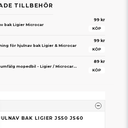
DE TILLBEHÖR
99 kr
v bak Ligier Microcar
KÖP
99 kr
ning för hjulnav bak Ligier & Microcar
KÖP
89 kr
Hjulmutter aluminiumfälg mopedbil - Ligier / Microcar / Chatenet / Casalini m.fl.
KÖP
ULNAV BAK LIGIER JS50 JS60