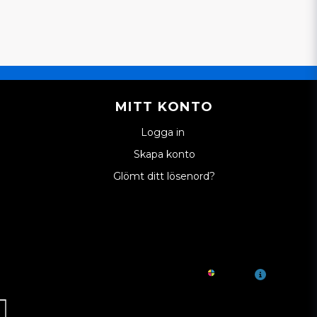
dan
en distansring och radialtätning monterad som
n. Ingår den delen eller säljer ni den separat.
bytas i samband med byte av navet.
gor! För tillfället är detta ingenting som ingår
MITT KONTO
r ingenting som vi har tillgängligt att sälja.
ka kika på om vi kan lösa inför framtiden. Har
Logga in
det bara att återkoppla, så ska vi göra vårt
Skapa konto
lpa till. .
pedbilsdelar AB
Glömt ditt lösenord?