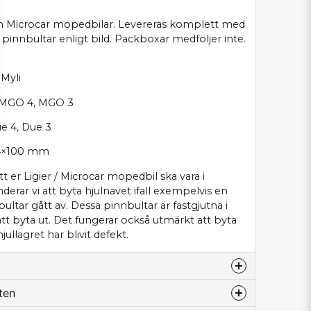
 och Microcar mopedbilar. Levereras komplett med
h pinnbultar enligt bild. Packboxar medföljer inte.
 Myli
 MGO 4, MGO 3
e 4, Due 3
: 4×100 mm
t er Ligier / Microcar mopedbil ska vara i
rar vi att byta hjulnavet ifall exempelvis en
lbultar gått av. Dessa pinnbultar är fastgjutna i
att byta ut. Det fungerar också utmärkt att byta
llagret har blivit defekt.
ten