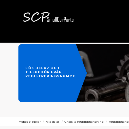
SÖK DELAR OCH
TILLBEHÖR FRÅN
REGISTRERINGSNUMMER
Mopedbilsdelar
Alla delar
Chassi & hjulupphängning
Hjulupphäng