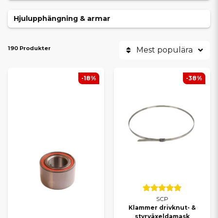
Hjulupphängning & armar
190 Produkter
Mest populära
-18%
-38%
SCP
Klammer drivknut- &
styrväxeldamask