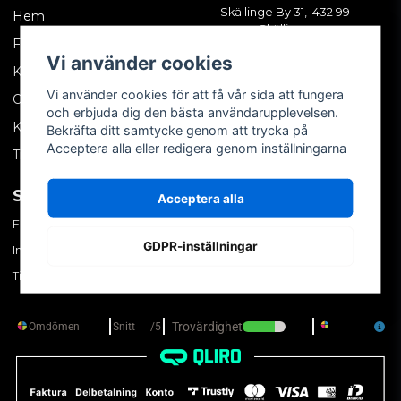
Skällinge By 31, 432 99
Hem
Skällinge
Företagskund
Vi använder cookies
Kontakta oss
Vi använder cookies för att få vår sida att fungera
Om oss
och erbjuda dig den bästa användarupplevelsen.
Köpvillkor
Bekräfta ditt samtycke genom att trycka på
Acceptera alla eller redigera genom inställningarna
Tips & trix
SOCIALA MEDIER
MITT KONTO
Acceptera alla
Facebook
Logga in
GDPR-inställningar
Instagram
Skapa konto
TikTok
Glömt ditt lösenord?