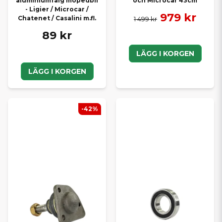
aluminiumfälg mopedbil
och Microcar 43cm
- Ligier / Microcar /
979 kr
Chatenet / Casalini m.fl.
1 499 kr
89 kr
LÄGG I KORGEN
LÄGG I KORGEN
-42%