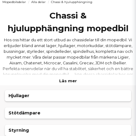
Mopedbilsdelar
Alla delar
Chassi & hjulupphängning
Chassi &
hjulupphängning mopedbil
Hos oss hittar du ett stort utbud av chassidelar till din mopedbil. Vi
erbjuder bland annat lager, hjullager, motorkuddar, stötdämpare,
bussningar, styrleder, spindelleder, spindelhus, kompletta nav och
mycket mer. Våra delar passar mopedbilar från märkena Ligier,
Aixam, Chatenet, Microcar, Casalini, Grecav, JDM och Bellier.
Perfekta reservdelar när du vill ha stabilitet, säkerhet och en bättre
körupplevelse med din mopedbil — köp dessa chassidelar hos oss
- alltid till bra priser och med snabba leveranser!
Läs mer
Hjullager
Stötdämpare
Styrning