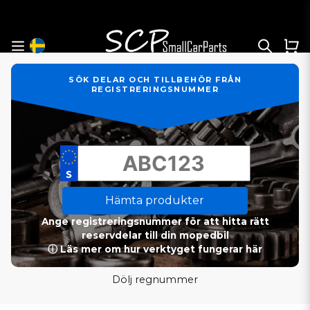
SÖK DELAR OCH TILLBEHÖR FRÅN
REGISTRERINGSNUMMER
Hämta produkter
Ange registreringsnummer för att hitta rätt
reservdelar till din mopedbil
ⓘ Läs mer om hur verktyget fungerar här
Dölj regnummer