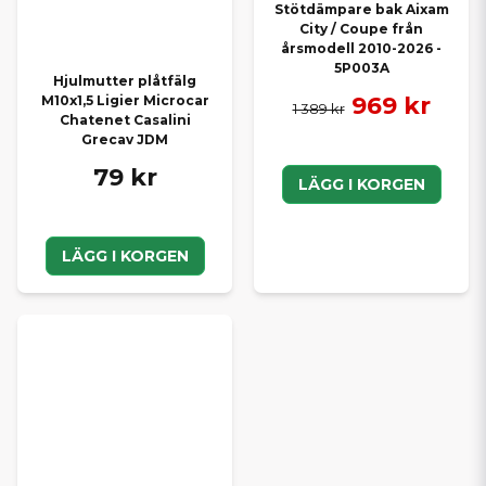
Stötdämpare bak Aixam
City / Coupe från
årsmodell 2010-2026 -
5P003A
Hjulmutter plåtfälg
969 kr
M10x1,5 Ligier Microcar
1 389 kr
Chatenet Casalini
Grecav JDM
79 kr
LÄGG I KORGEN
LÄGG I KORGEN