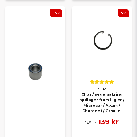
-15%
-7%
SCP
Clips / segersäkring
hjullager fram Ligier /
Microcar / Aixam /
Chatenet / Casalini
139 kr
149 kr