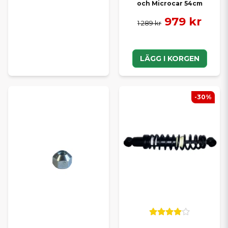
och Microcar 54cm
979 kr
1 289 kr
LÄGG I KORGEN
-30%