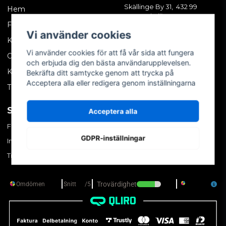
Skällinge By 31, 432 99
Hem
Skällinge
Företagskund
Vi använder cookies
Kontakta oss
Vi använder cookies för att få vår sida att fungera
Om oss
och erbjuda dig den bästa användarupplevelsen.
Köpvillkor
Bekräfta ditt samtycke genom att trycka på
Acceptera alla eller redigera genom inställningarna
Tips & trix
SOCIALA MEDIER
MITT KONTO
Acceptera alla
Facebook
Logga in
GDPR-inställningar
Instagram
Skapa konto
TikTok
Glömt ditt lösenord?