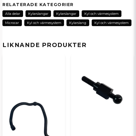
Fråga oss om denna produkt...
RELATERADE KATEGORIER
Alla delar
Kylarslangar
Kylarslangar
Kyl och värmesystem
Microcar
Kyl och värmesystem
Kylarslang
Kyl och värmesystem
name
Namn
LIKNANDE PRODUKTER
email
E-postadress
Ja, ni kan publicera min fråga