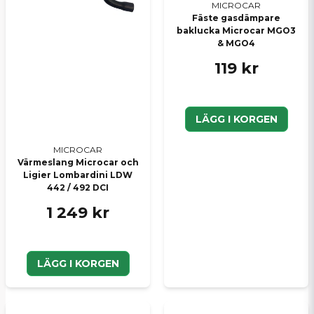
MICROCAR
Skicka en fråga
Fäste gasdämpare
baklucka Microcar MGO3
& MGO4
119 kr
LÄGG I KORGEN
MICROCAR
Värmeslang Microcar och
Ligier Lombardini LDW
442 / 492 DCI
1 249 kr
LÄGG I KORGEN