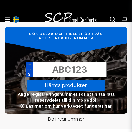
SÖK DELAR OCH TILLBEHÖR FRÅN
REGISTRERINGSNUMMER
Hämta produkter
Ange registreringsnummer för att hitta rätt
reservdelar till din mopedbil
ⓘ Läs mer om hur verktyget fungerar här
Dölj regnummer