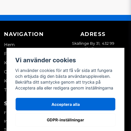
NAVIGATION
ADRESS
Skällinge By 31, 432 99
Hem
Skällinge
Företagskund
Vi använder cookies
Kontakta oss
Vi använder cookies för att få vår sida att fungera
Om oss
och erbjuda dig den bästa användarupplevelsen.
Köpvillkor
Bekräfta ditt samtycke genom att trycka på
Acceptera alla eller redigera genom inställningarna
Tips & trix
SOCIALA MEDIER
MITT KONTO
Acceptera alla
Facebook
Logga in
GDPR-inställningar
Instagram
Skapa konto
TikTok
Glömt ditt lösenord?