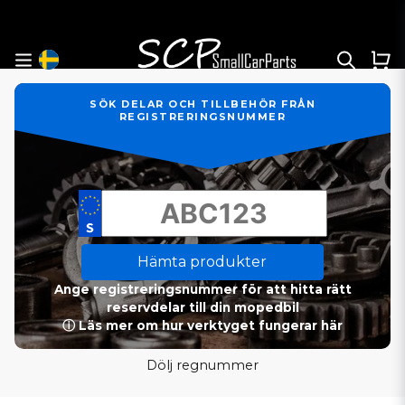
SÖK DELAR OCH TILLBEHÖR FRÅN
REGISTRERINGSNUMMER
Hämta produkter
Ange registreringsnummer för att hitta rätt
reservdelar till din mopedbil
ⓘ Läs mer om hur verktyget fungerar här
Dölj regnummer