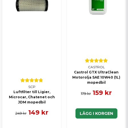
CASTROL
Castrol GTX UltraClean
Motorolja SAE 10W40 (1L)
mopedbil
SCP
159 kr
Luftfilter till Ligier,
179 kr
Microcar, Chatenet och
JDM mopedbil
149 kr
249 kr
LÄGG I KORGEN