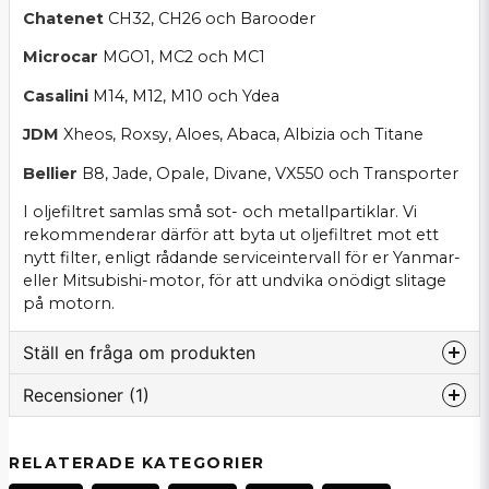
Chatenet
CH32, CH26 och Barooder
Microcar
MGO1, MC2 och MC1
Casalini
M14, M12, M10 och Ydea
JDM
Xheos, Roxsy, Aloes, Abaca, Albizia och Titane
Bellier
B8, Jade, Opale, Divane, VX550 och Transporter
I oljefiltret samlas små sot- och metallpartiklar. Vi
rekommenderar därför att byta ut oljefiltret mot ett
nytt filter, enligt rådande serviceintervall för er Yanmar-
eller Mitsubishi-motor, för att undvika onödigt slitage
på motorn.
Ställ en fråga om produkten
Recensioner (1)
question
Fråga oss om denna produkt...
Stig
RELATERADE KATEGORIER
för 1 månad sedan