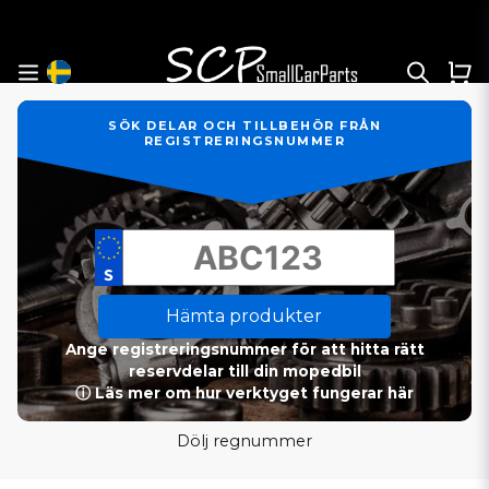
SÖK DELAR OCH TILLBEHÖR FRÅN
REGISTRERINGSNUMMER
Hämta produkter
Ange registreringsnummer för att hitta rätt
reservdelar till din mopedbil
ⓘ Läs mer om hur verktyget fungerar här
Dölj regnummer