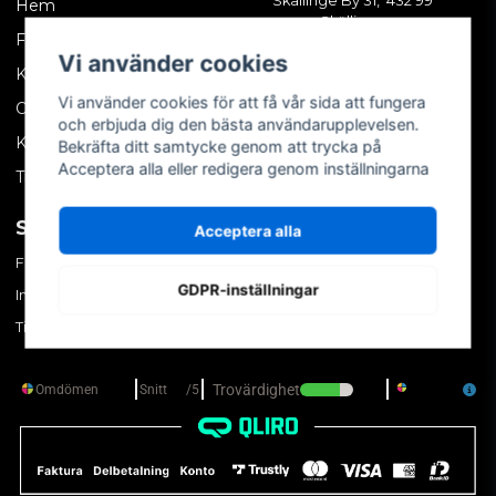
Skällinge By 31, 432 99
Hem
Skällinge
Företagskund
Vi använder cookies
Kontakta oss
Vi använder cookies för att få vår sida att fungera
Om oss
och erbjuda dig den bästa användarupplevelsen.
Köpvillkor
Bekräfta ditt samtycke genom att trycka på
Acceptera alla eller redigera genom inställningarna
Tips & trix
SOCIALA MEDIER
MITT KONTO
Acceptera alla
Facebook
Logga in
GDPR-inställningar
Instagram
Skapa konto
TikTok
Glömt ditt lösenord?