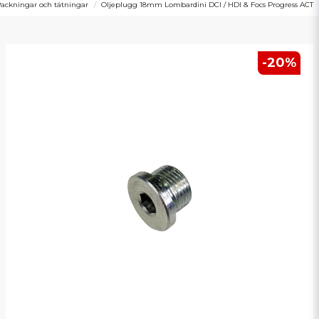
ackningar och tätningar
Oljeplugg 18mm Lombardini DCI / HDI & Focs Progress ACT
-
20
%