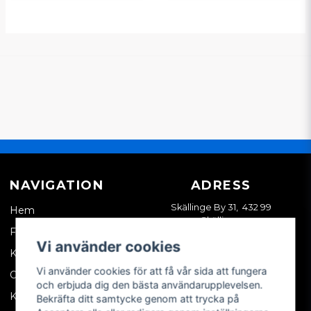
NAVIGATION
ADRESS
Skällinge By 31, 432 99
Hem
Skällinge
Företagskund
Vi använder cookies
Kontakta oss
Vi använder cookies för att få vår sida att fungera
Om oss
och erbjuda dig den bästa användarupplevelsen.
Köpvillkor
Bekräfta ditt samtycke genom att trycka på