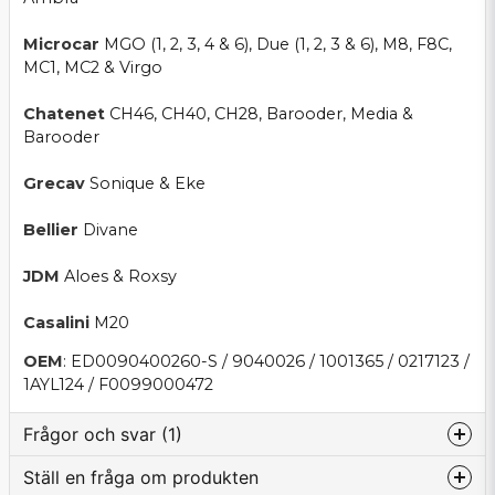
Microcar
MGO (1, 2, 3, 4 & 6), Due (1, 2, 3 & 6), M8, F8C,
MC1, MC2 & Virgo
Chatenet
CH46, CH40, CH28, Barooder, Media &
Barooder
Grecav
Sonique & Eke
Bellier
Divane
JDM
Aloes & Roxsy
Casalini
M20
OEM
: ED0090400260-S / 9040026 / 1001365 / 0217123 /
1AYL124 / F0099000472
Frågor och svar (1)
Ställ en fråga om produkten