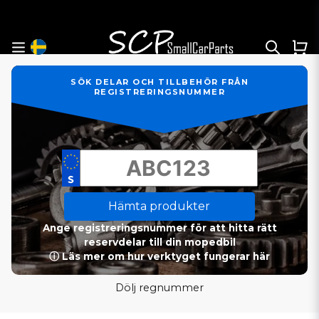
SÖK DELAR OCH TILLBEHÖR FRÅN
REGISTRERINGSNUMMER
Hämta produkter
Ange registreringsnummer för att hitta rätt
reservdelar till din mopedbil
ⓘ Läs mer om hur verktyget fungerar här
Dölj regnummer