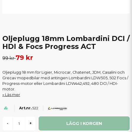
Oljeplugg 18mm Lombardini DCI /
HDI & Focs Progress ACT
79 kr
99 kr
Oljeplugg 18 mm för Ligier, Microcar, Chatenet, JDM, Casalini och
Grecav mopedbilar med antingen Lombardini LDW505, 502 Focs /
Progress-motor eller Lombardini LDW442,492, 480 DCI / HDI-
motor.
Läs mer
522
LÄGG I KORGEN
-
+