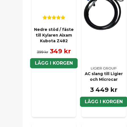
Nedre stöd / fäste
till Kylaren Aixam
Kubota Z482
349 kr
399 kr
LÄGG I KORGEN
LIGIER GROUP
AC slang till Ligier
och Microcar
3 449 kr
LÄGG I KORGEN