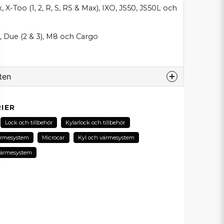
 X-Too (1, 2, R, S, RS & Max), IXO, JS50, JS50L och
), Due (2 & 3), M8 och Cargo
ten
odukt...
IER
Lock och tillbehör
Kylarlock och tillbehör
ärmesystem
Microcar
Kyl och värmesystem
email
värmesystem
E-postadress
in fråga