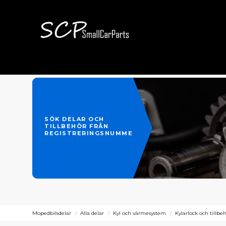
SÖK DELAR OCH
TILLBEHÖR FRÅN
REGISTRERINGSNUMMER
Mopedbilsdelar
Alla delar
Kyl och värmesystem
Kylarlock och tillbe