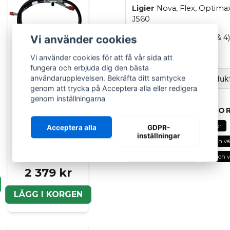
Ligier
Nova, Flex, Optimax,
JS60
Microcar
M.GO (1, 2, 3 & 4
Vi använder cookies
Pris per st.
Vi använder cookies för att få vår sida att
fungera och erbjuda dig den bästa
användarupplevelsen. Bekräfta ditt samtycke
Ställ en fråga om produk
genom att trycka på Acceptera alla eller redigera
genom inställningarna
question
Fråga oss om denna pr
RELATERADE KATEGOR
LIGIER GROUP
Alla delar
Ligier
Tillbehör
Acceptera alla
GDPR-
AC slang till Ligier
inställningar
Kyl och värmesystem
Kyl och v
och Microcar -
1404503
name
Kylarlock och tillbehör
Kyl och 
Namn
2 379 kr
LÄGG I KORGEN
Ja, ni kan publicera m