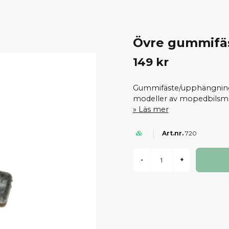
Övre gummifäst
149 kr
Gummifäste/upphängning up
modeller av mopedbilsmär
Läs mer
720
-
+