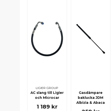
LIGIER GROUP
AC slang till Ligier
Gasdämpare
och Microcar
baklucka JDM
Albizia & Abaca
1 189 kr