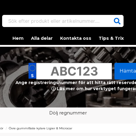
Sök efter produkt eller artikelnummer....
Hem
Alla delar
Kontakta oss
Tips & Trix
Hämta
Ange registreringsnummer för att hitta rätt reservdel
ⓘ Läs mer om hur verktyget fungerar
Dölj regnummer
hör
Övre gummifäste kylare Ligier & Microcar