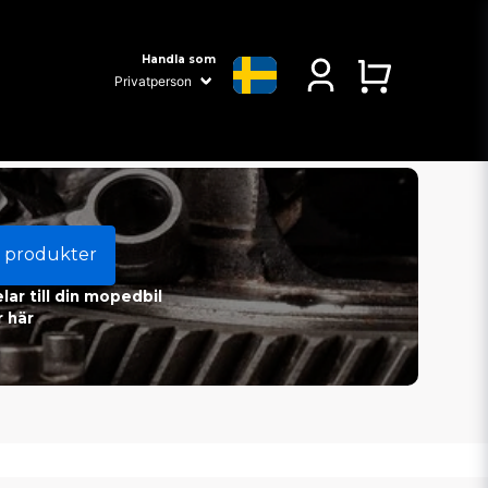
Handla som
 produkter
ar till din mopedbil
 här