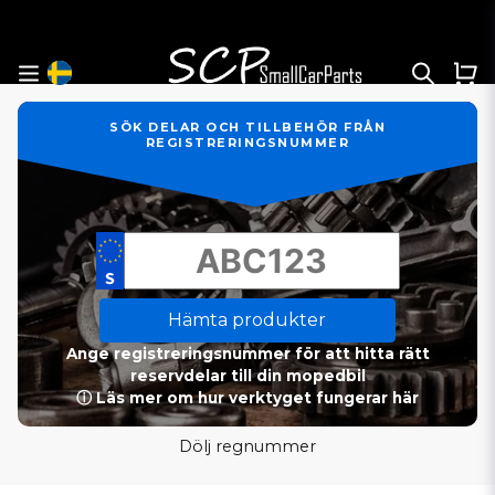
SÖK DELAR OCH TILLBEHÖR FRÅN
REGISTRERINGSNUMMER
Hämta produkter
Ange registreringsnummer för att hitta rätt
reservdelar till din mopedbil
ⓘ Läs mer om hur verktyget fungerar här
Dölj regnummer