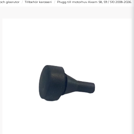
 och glasrutor
Tillbehör karosseri
Plugg till motorhuv Aixam S8, S9 / S10 2008-2026.