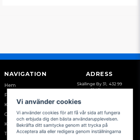
NAVIGATION
ADRESS
Skällinge By 31, 432 99
Hem
Skällinge
Företagskund
Vi använder cookies
Kontakta oss
Vi använder cookies för att få vår sida att fungera
Om oss
och erbjuda dig den bästa användarupplevelsen.
Köpvillkor
Bekräfta ditt samtycke genom att trycka på
Acceptera alla eller redigera genom inställningarna
Tips & trix