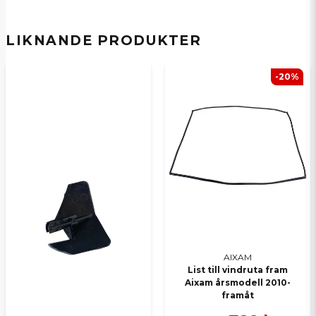
LIKNANDE PRODUKTER
email
E-postadress
-20%
Ja, ni kan publicera min fråga
Skicka en fråga
AIXAM
List till vindruta fram
Aixam årsmodell 2010-
framåt