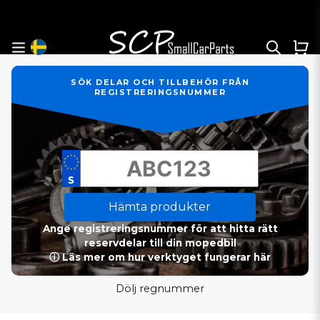
SÖK DELAR OCH TILLBEHÖR FRÅN
REGISTRERINGSNUMMER
Hämta produkter
Ange registreringsnummer för att hitta rätt
reservdelar till din mopedbil
ⓘ Läs mer om hur verktyget fungerar här
Dölj regnummer