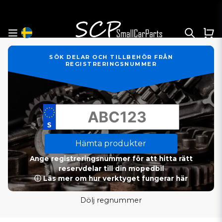
SÖK DELAR OCH TILLBEHÖR FRÅN
REGISTRERINGSNUMMER
Hämta produkter
Ange registreringsnummer för att hitta rätt
reservdelar till din mopedbil
ⓘ Läs mer om hur verktyget fungerar här
Dölj regnummer