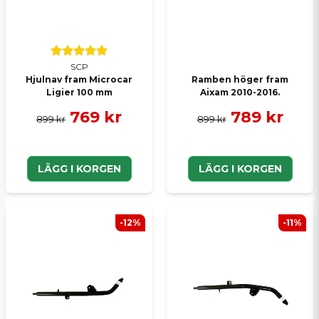
Skicka en fråga
SCP
Hjulnav fram Microcar
Ramben höger fram
Ligier 100 mm
Aixam 2010-2016.
769 kr
789 kr
899 kr
899 kr
LÄGG I KORGEN
LÄGG I KORGEN
-12%
-11%