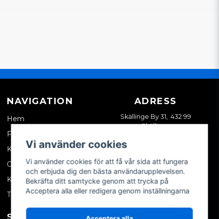
NAVIGATION
ADRESS
Skällinge By 31, 432 99
Hem
Skällinge
Företagskund
Vi använder cookies
Kontakta oss
Vi använder cookies för att få vår sida att fungera
Om oss
och erbjuda dig den bästa användarupplevelsen.
Köpvillkor
Bekräfta ditt samtycke genom att trycka på
Acceptera alla eller redigera genom inställningarna
Tips & trix
SOCIALA MEDIER
MITT KONTO
Acceptera alla