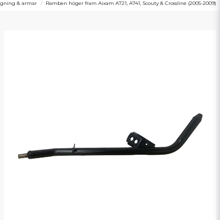
gning & armar
Ramben höger fram Aixam A721, A741, Scouty & Crossline (2005-2009)