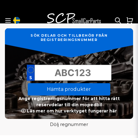
SÖK DELAR OCH TILLBEHÖR FRÅN
REGISTRERINGSNUMMER
Hämta produkter
Ange registreringsnummer för att hitta rätt
reservdelar till din mopedbil
ⓘ Läs mer om hur verktyget fungerar här
Dölj regnummer