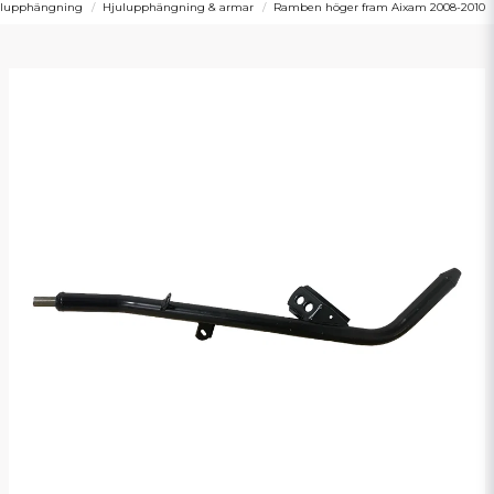
julupphängning
Hjulupphängning & armar
Ramben höger fram Aixam 2008-2010