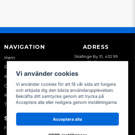
NAVIGATION
ADRESS
Skällinge By 31, 432 99
Hem
Skällinge
Företagskund
Vi använder cookies
Kontakta oss
Vi använder cookies för att få vår sida att fungera
Om oss
och erbjuda dig den bästa användarupplevelsen.
Köpvillkor
Bekräfta ditt samtycke genom att trycka på
Acceptera alla eller redigera genom inställningarna
Tips & trix
SOCIALA MEDIER
MITT KONTO
Acceptera alla
Facebook
Logga in