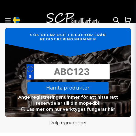
SÖK DELAR OCH TILLBEHÖR FRÅN
REGISTRERINGSNUMMER
Hämta produkter
Ange registreringsnummer för att hitta rätt
reservdelar till din mopedbil
ⓘ Läs mer om hur verktyget fungerar här
Dölj regnummer