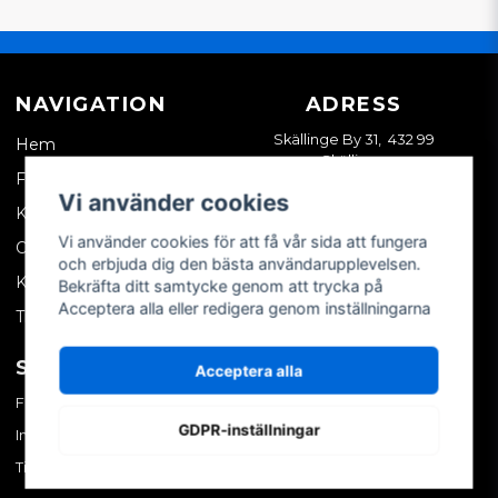
NAVIGATION
ADRESS
Skällinge By 31, 432 99
Hem
Skällinge
Företagskund
Vi använder cookies
Kontakta oss
Vi använder cookies för att få vår sida att fungera
Om oss
och erbjuda dig den bästa användarupplevelsen.
Köpvillkor
Bekräfta ditt samtycke genom att trycka på
Acceptera alla eller redigera genom inställningarna
Tips & trix
SOCIALA MEDIER
MITT KONTO
Acceptera alla
Facebook
Logga in
GDPR-inställningar
Instagram
Skapa konto
TikTok
Glömt ditt lösenord?