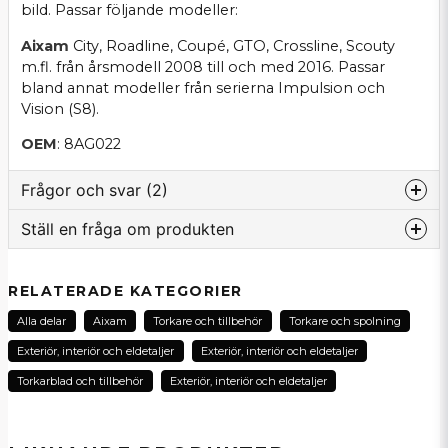
bild. Passar följande modeller:
Aixam
City, Roadline, Coupé, GTO, Crossline, Scouty
m.fl. från årsmodell 2008 till och med 2016. Passar
bland annat modeller från serierna Impulsion och
Vision (S8).
OEM
: 8AG022
Frågor och svar (2)
Ställ en fråga om produkten
:namn frågade
för 1 år sedan
question
Behöver packning mellan pump och behållare
Fråga oss om denna produkt...
RELATERADE KATEGORIER
Butiken svarade
Alla delar
Aixam
Torkare och tillbehör
Torkare och spolning
Hej och tack för din fråga! Det är ingenting vi säljer
Exteriör, interiör och eldetaljer
Exteriör, interiör och eldetaljer
separat eller har möjlighet att ta hem för tillfället.
Mvh Vincent på SCP Mopedbilsdelar AB
name
Torkarblad och tillbehör
Exteriör, interiör och eldetaljer
Namn
:namn frågade
för 2 år sedan
Kan man beställa bara pumpen och vad kostar