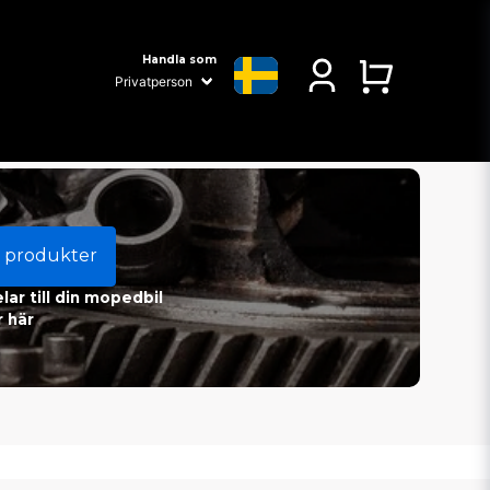
Handla som
 produkter
ar till din mopedbil
 här