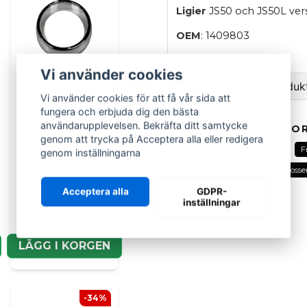
Ligier
JS50 och JS50L vers
OEM
: 1409803
Vi använder cookies
Ställ en fråga om produk
Vi använder cookies för att få vår sida att
fungera och erbjuda dig den bästa
question
Fråga oss om denna pr
användarupplevelsen. Bekräfta ditt samtycke
RELATERADE KATEGOR
genom att trycka på Acceptera alla eller redigera
Alla delar
Ligier
Fram
F
genom inställningarna
LIGIER GROUP
Tillbehör karosseri
Fram karosser
Kromring dimljus
name
Acceptera alla
GDPR-
höger sida Ligier
Namn
inställningar
979 kr
LÄGG I KORGEN
Ja, ni kan publicera m
-34%