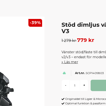
-
39
%
Stöd dimljus v
V3
779 kr
1 279 kr
Vänster stöd/fäste till dim
v2/v3 – endast för modell
Läs mer
SCP1409803
-
+
Originaldel till Ligier & Microc
Optimal funktion & passform -