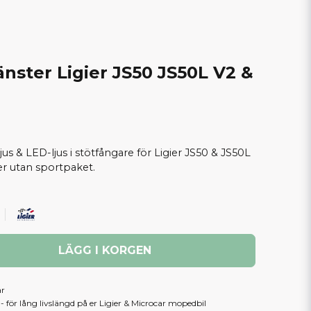
änster Ligier JS50 JS50L V2 &
ljus & LED-ljus i stötfångare för Ligier JS50 & JS50L
er utan sportpaket.
LÄGG I KORGEN
ar
 för lång livslängd på er Ligier & Microcar mopedbil