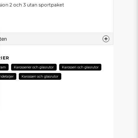
ion 2 och 3 utan sportpaket
ten
odukt...
IER
ram
Karosserier och glasrutor
Karosseri och glasrutor
idetaljer
Karosseri och glasrutor
email
E-postadress
in fråga