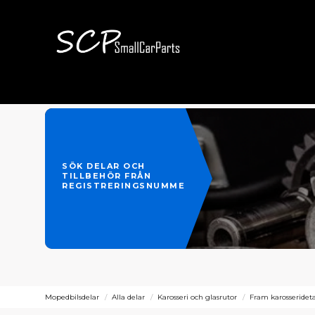
SÖK DELAR OCH
TILLBEHÖR FRÅN
REGISTRERINGSNUMMER
Mopedbilsdelar
Alla delar
Karosseri och glasrutor
Fram karosserideta