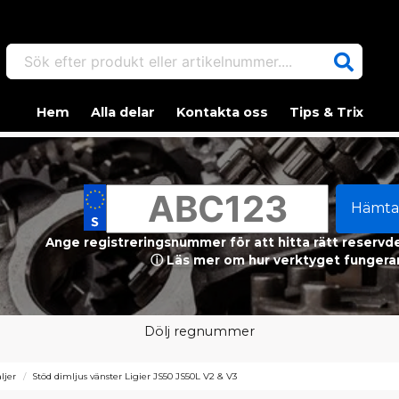
Sök efter produkt eller artikelnummer....
Hem
Alla delar
Kontakta oss
Tips & Trix
Hämta
Ange registreringsnummer för att hitta rätt reservdel
ⓘ Läs mer om hur verktyget fungerar
Dölj regnummer
ljer
Stöd dimljus vänster Ligier JS50 JS50L V2 & V3