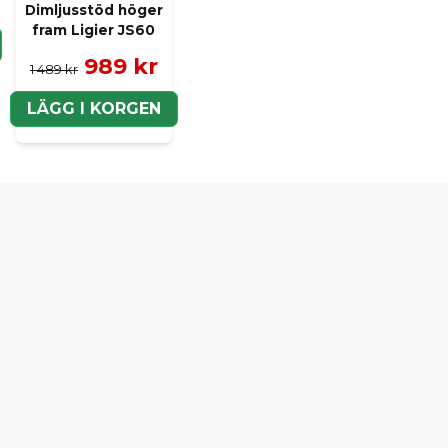
Dimljusstöd höger
fram Ligier JS60
989 kr
1 489 kr
LÄGG I KORGEN