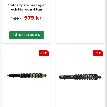
SCP
Stötdämpare bak Ligier
och Microcar 43cm
979 kr
1 499 kr
LÄGG I KORGEN
-19%
-51%