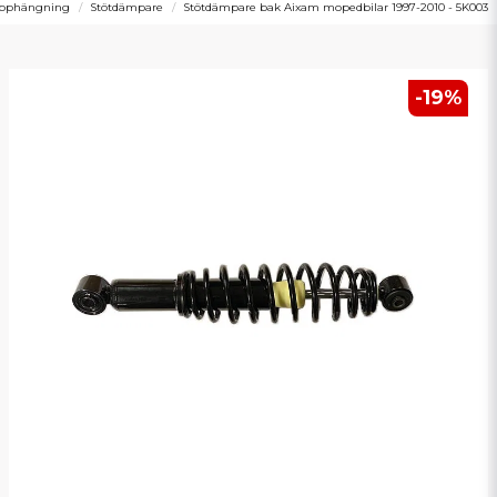
lupphängning
Stötdämpare
Stötdämpare bak Aixam mopedbilar 1997-2010 - 5K003
-
19
%