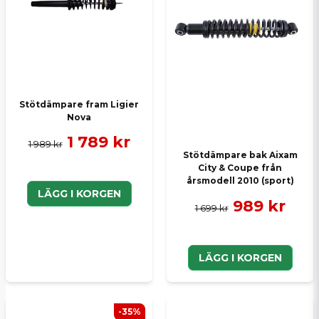
Skicka en fråga
Stötdämpare fram Ligier
Nova
1 789 kr
1 989 kr
Stötdämpare bak Aixam
City & Coupe från
årsmodell 2010 (sport)
LÄGG I KORGEN
989 kr
1 699 kr
LÄGG I KORGEN
-35%