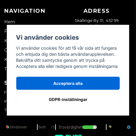
NAVIGATION
ADRESS
Skällinge By 31, 432 99
Hem
Skällinge
Företagskund
Vi använder cookies
Kontakta oss
Vi använder cookies för att få vår sida att fungera
Om oss
och erbjuda dig den bästa användarupplevelsen.
Köpvillkor
Bekräfta ditt samtycke genom att trycka på
Acceptera alla eller redigera genom inställningarna
Tips & trix
SOCIALA MEDIER
MITT KONTO
Acceptera alla
Facebook
Logga in
GDPR-inställningar
Instagram
Skapa konto
TikTok
Glömt ditt lösenord?