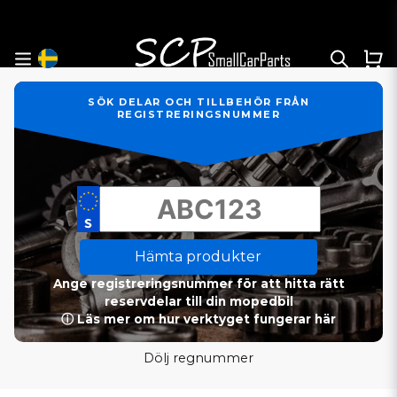
SÖK DELAR OCH TILLBEHÖR FRÅN
REGISTRERINGSNUMMER
Hämta produkter
Ange registreringsnummer för att hitta rätt
reservdelar till din mopedbil
ⓘ Läs mer om hur verktyget fungerar här
Dölj regnummer