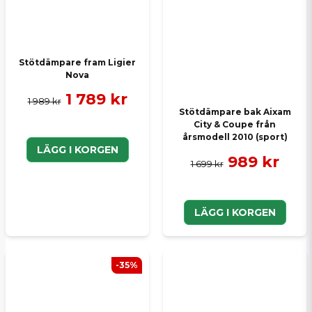
Skicka en fråga
Stötdämpare fram Ligier
Nova
1 789 kr
1 989 kr
Stötdämpare bak Aixam
City & Coupe från
årsmodell 2010 (sport)
LÄGG I KORGEN
989 kr
1 699 kr
LÄGG I KORGEN
-35%