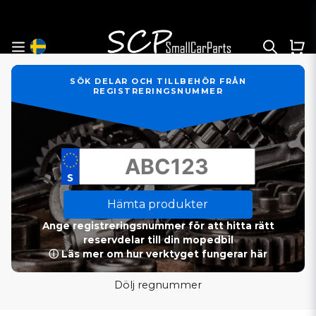
SÖK DELAR OCH TILLBEHÖR FRÅN
REGISTRERINGSNUMMER
Hämta produkter
Ange registreringsnummer för att hitta rätt
reservdelar till din mopedbil
ⓘ Läs mer om hur verktyget fungerar här
Dölj regnummer