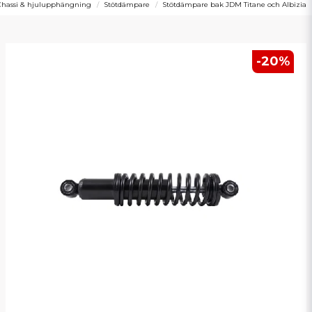
Chassi & hjulupphängning
Stötdämpare
Stötdämpare bak JDM Titane och Albizia
-
20
%