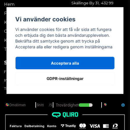
Skällinge By 31, 432 99
Hem
Skällinge
Företagskund
Vi använder cookies
Kontakta oss
Vi använder cookies för att få vår sida att fungera
Om oss
och erbjuda dig den bästa användarupplevelsen.
Köpvillkor
Bekräfta ditt samtycke genom att trycka på
Acceptera alla eller redigera genom inställningarna
Tips & trix
SOCIALA MEDIER
MITT KONTO
Acceptera alla
Facebook
Logga in
GDPR-inställningar
Instagram
Skapa konto
TikTok
Glömt ditt lösenord?