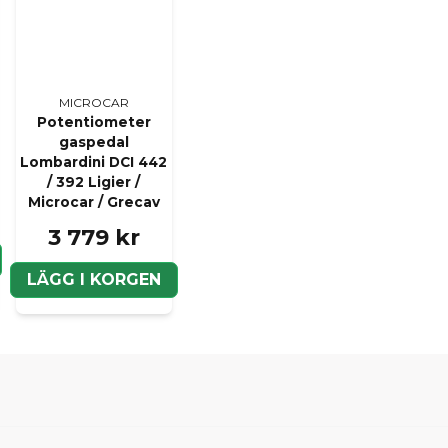
MICROCAR
Potentiometer
gaspedal
Lombardini DCI 442
/ 392 Ligier /
Microcar / Grecav
3 779 kr
LÄGG I KORGEN