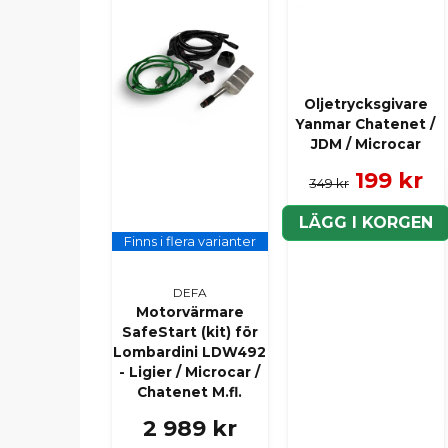
Oljetrycksgivare
Yanmar Chatenet /
JDM / Microcar
199 kr
349 kr
LÄGG I KORGEN
Finns i flera varianter
DEFA
Motorvärmare
SafeStart (kit) för
Lombardini LDW492
- Ligier / Microcar /
Chatenet M.fl.
2 989 kr