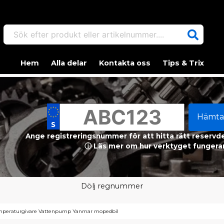
Sök efter produkt eller artikelnummer....
Hem
Alla delar
Kontakta oss
Tips & Trix
Hämta
Ange registreringsnummer för att hitta rätt reservdel
ⓘ Läs mer om hur verktyget fungerar
Dölj regnummer
mperaturgivare Vattenpump Yanmar mopedbil