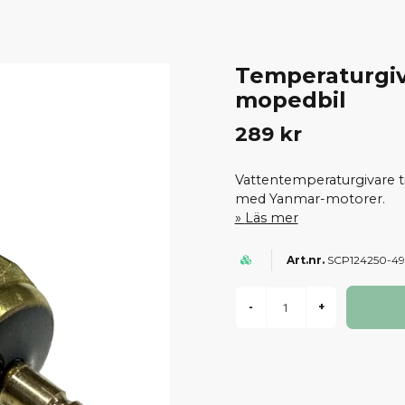
Temperaturgi
mopedbil
289 kr
Vattentemperaturgivare ti
med Yanmar-motorer.
Läs mer
SCP124250-49
-
+