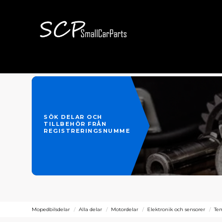
SÖK DELAR OCH
TILLBEHÖR FRÅN
REGISTRERINGSNUMMER
Mopedbilsdelar
Alla delar
Motordelar
Elektronik och sensorer
Te