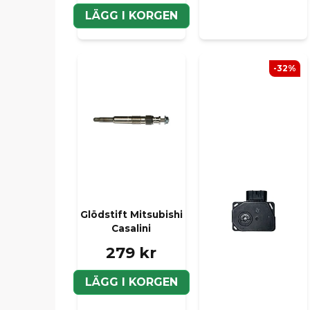
LÄGG I KORGEN
-32%
Glödstift Mitsubishi
Casalini
279 kr
LÄGG I KORGEN