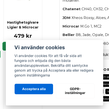
modeller:
Chatenet
CH40, CH32, CH
JDM
Xheos Roxsy, Aloes, A
Hastighetsgivare
Microcar
M.Go 1, MC2
Ligier & Microcar
479 kr
Bellier
B8, Jade, Opale, D
OEM
: 124250-49351 / 108
LÄGG I KORGEN
Vi använder cookies
Ställ en fråga om produk
Vi använder cookies för att få vår sida att
fungera och erbjuda dig den bästa
question
användarupplevelsen. Bekräfta ditt samtycke
Fråga oss om denna pr
RELATERADE KATEGOR
genom att trycka på Acceptera alla eller redigera
genom inställningarna
Alla delar
Motorelektronik och s
Elektronik och sensorer
Chatene
Acceptera alla
GDPR-
name
Kyl och värmesystem
JDM
M
Namn
inställningar
Motordelar
Motordelar
Motor