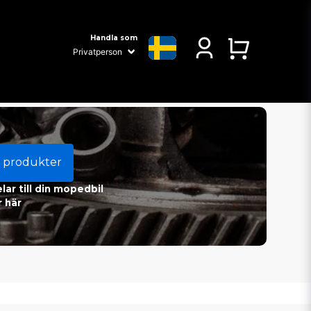
Handla som
 produkter
ar till din mopedbil
 här