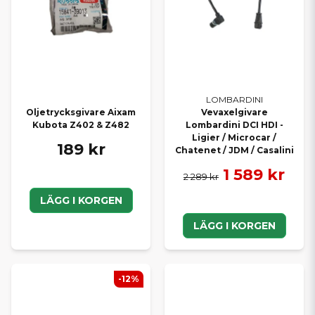
LOMBARDINI
Oljetrycksgivare Aixam
Vevaxelgivare
Kubota Z402 & Z482
Lombardini DCI HDI -
Ligier / Microcar /
189 kr
Chatenet / JDM / Casalini
1 589 kr
2 289 kr
LÄGG I KORGEN
LÄGG I KORGEN
-12%