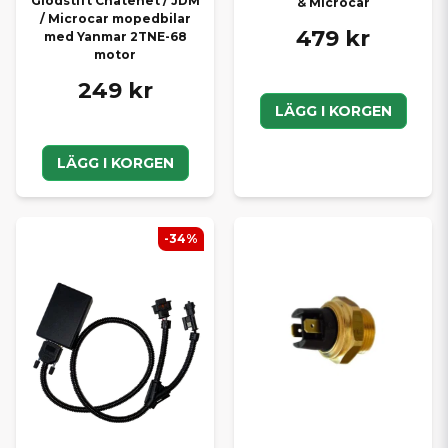
Glödstift Chatenet / JDM
& Microcar
/ Microcar mopedbilar
479 kr
med Yanmar 2TNE-68
motor
249 kr
LÄGG I KORGEN
LÄGG I KORGEN
-34%