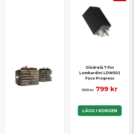
Glödrelä 7 Pin
Lombardini LDW502
Focs Progress
799 kr
999 kr
LÄGG I KORGEN