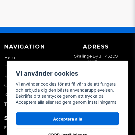
NAVIGATION
ADRESS
Skällinge By 31, 432 99
Hem
Skällinge
Företagskund
Vi använder cookies
Kontakta oss
Vi använder cookies för att få vår sida att fungera
Om oss
och erbjuda dig den bästa användarupplevelsen.
Köpvillkor
Bekräfta ditt samtycke genom att trycka på
Acceptera alla eller redigera genom inställningarna
Tips & trix
SOCIALA MEDIER
MITT KONTO
Acceptera alla
Facebook
Logga in