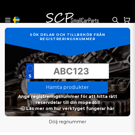
SÖK DELAR OCH TILLBEHÖR FRÅN
REGISTRERINGSNUMMER
Hämta produkter
Ange registreringsnummer för att hitta rätt
reservdelar till din mopedbil
ⓘ Läs mer om hur verktyget fungerar här
Dölj regnummer