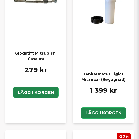
Glödstift Mitsubishi
Casalini
279 kr
Tankarmatur Ligier
Microcar (Begagnad)
1 399 kr
LÄGG I KORGEN
LÄGG I KORGEN
-20%