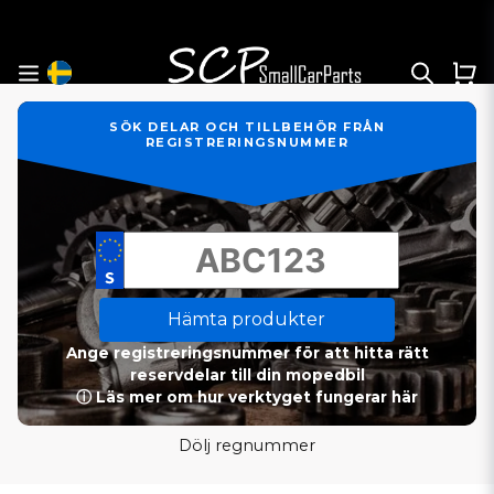
SÖK DELAR OCH TILLBEHÖR FRÅN
REGISTRERINGSNUMMER
Hämta produkter
Ange registreringsnummer för att hitta rätt
reservdelar till din mopedbil
ⓘ Läs mer om hur verktyget fungerar här
Dölj regnummer