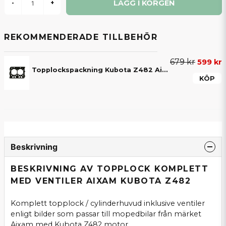
LÄGG I KORGEN
-
+
REKOMMENDERADE TILLBEHÖR
679 kr
599 kr
Topplockspackning Kubota Z482 Aixam S9 & S10 2016-2026
KÖP
Beskrivning
BESKRIVNING AV TOPPLOCK KOMPLETT
MED VENTILER AIXAM KUBOTA Z482
Komplett topplock / cylinderhuvud inklusive ventiler
enligt bilder som passar till mopedbilar från märket
Aixam med Kubota Z482 motor.