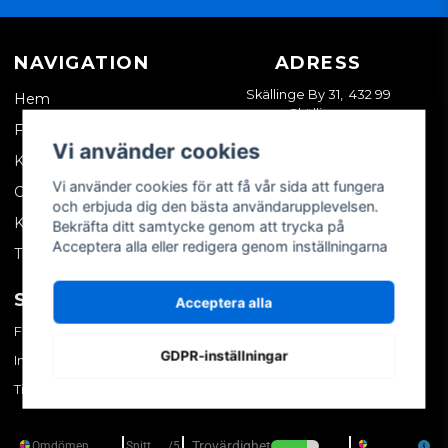
NAVIGATION
ADRESS
Skällinge By 31, 432 99
Hem
Skällinge
Företagskund
Vi använder cookies
Kontakta oss
Vi använder cookies för att få vår sida att fungera
Om oss
och erbjuda dig den bästa användarupplevelsen.
Köpvillkor
Bekräfta ditt samtycke genom att trycka på
Acceptera alla eller redigera genom inställningarna
Tips & trix
SOCIALA MEDIER
MITT KONTO
Acceptera alla
Facebook
Logga in
GDPR-inställningar
Instagram
Skapa konto
TikTok
Glömt ditt lösenord?