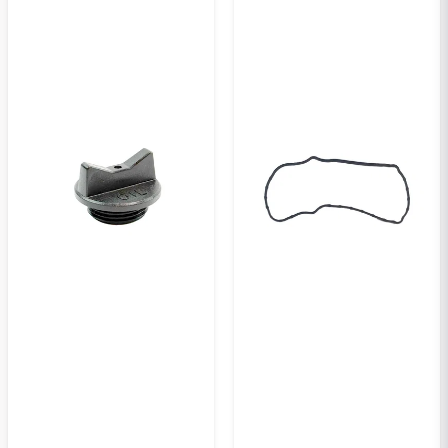
Ja, ni kan publicera min fråga
Skicka en fråga