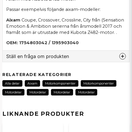
Passar exempelvis följande aixam-modeller:
Aixam
Coupe, Crossover, Crossline, City från (Sensation
Emotion & Ambition serierna från årsmodell 2017 och
framåt som är utrustade med Kubota Z482-motor. .
OEM: 1754803042 / 1J95903040
Ställ en fråga om produkten
question
Fråga oss om denna produkt...
RELATERADE KATEGORIER
Alla delar
Aixam
Motorkomponenter
Motorkomponenter
Motordelar
Motordelar
Motordelar
Motordelar
name
Namn
LIKNANDE PRODUKTER
email
E-postadress