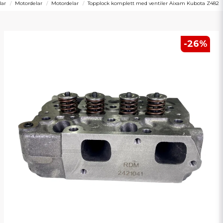
lar
Motordelar
Motordelar
Topplock komplett med ventiler Aixam Kubota Z482
-
26
%