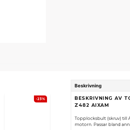
Beskrivning
BESKRIVNING AV 
-23%
Z482 AIXAM
Topplocksbult (skruv) til
motorn. Passar bland an