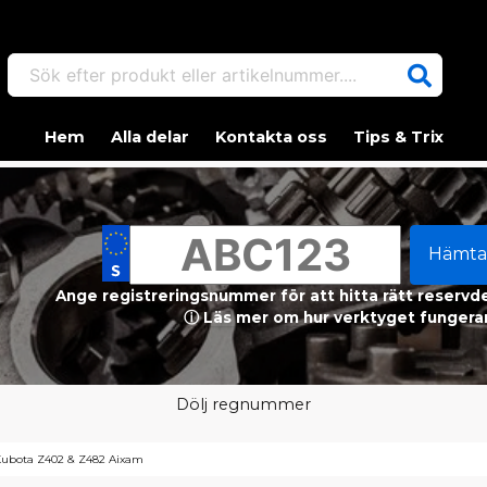
Sök efter produkt eller artikelnummer....
Hem
Alla delar
Kontakta oss
Tips & Trix
Hämta
Ange registreringsnummer för att hitta rätt reservdel
ⓘ Läs mer om hur verktyget fungerar
Dölj regnummer
Kubota Z402 & Z482 Aixam