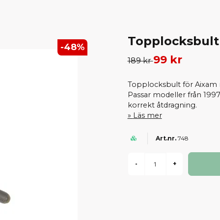
Topplocksbult
-
48
%
99 kr
189 kr
Topplocksbult för Aixam
Passar modeller från 1997
korrekt åtdragning.
Läs mer
748
-
+