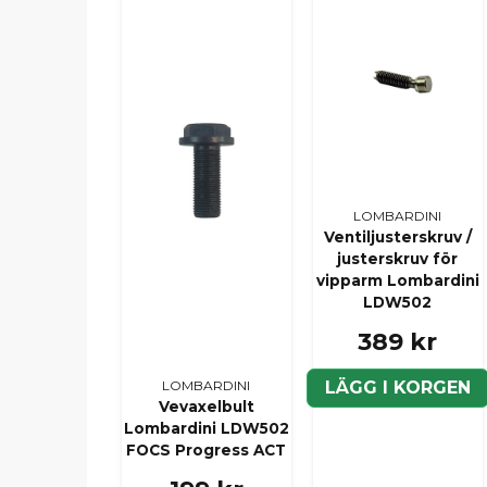
LOMBARDINI
Ventiljusterskruv /
justerskruv för
vipparm Lombardini
LDW502
389 kr
LÄGG I KORGEN
LOMBARDINI
Vevaxelbult
Lombardini LDW502
FOCS Progress ACT