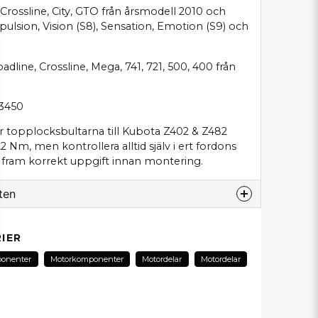
 Crossline, City, GTO från årsmodell 2010 och
ulsion, Vision (S8), Sensation, Emotion (S9) och
oadline, Crossline, Mega, 741, 721, 500, 400 från
03450
topplocksbultarna till Kubota Z402 & Z482
2 Nm, men kontrollera alltid själv i ert fordons
få fram korrekt uppgift innan montering.
ten
odukt...
IER
onenter
Motorkomponenter
Motordelar
Motordelar
email
E-postadress