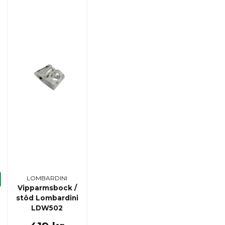
Ja, ni kan publicera m
LOMBARDINI
Vipparmsbock /
stöd Lombardini
LDW502