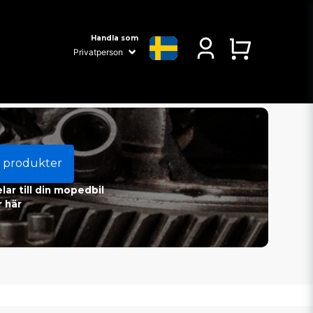
Handla som
 produkter
ar till din mopedbil
 här