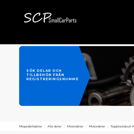
SÖK DELAR OCH
TILLBEHÖR FRÅN
REGISTRERINGSNUMMER
Mopedbilsdelar
Alla delar
Motordelar
Motordelar
Topplocksbult 