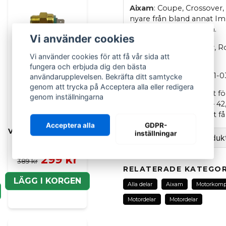
Aixam
: Coupe, Crossover,
nyare från bland annat Imp
Ambition (S10) serierna.
Vi använder cookies
Aixam
Gto, City, Scouty, R
Vi använder cookies för att få vår sida att
årsmodell 1997-2010.
fungera och erbjuda dig den bästa
OEM
: 146010345 / 14601-
användarupplevelsen. Bekräfta ditt samtycke
genom att trycka på Acceptera alla eller redigera
Åtdragningsmomentet för 
genom inställningarna
motorer ska vara 37,3 – 42,
specifika manual för att 
Acceptera alla
GDPR-
Vattentemperatursensor
inställningar
Ställ en fråga om produk
Casalini Mitsubishi
299 kr
question
389 kr
Fråga oss om denna pr
RELATERADE KATEGOR
LÄGG I KORGEN
Alla delar
Aixam
Motorkomp
Motordelar
Motordelar
name
Namn