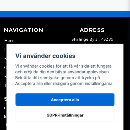
NAVIGATION
ADRESS
Skällinge By 31, 432 99
Hem
Skällinge
Företagskund
Vi använder cookies
Kontakta oss
Vi använder cookies för att få vår sida att fungera
Om oss
och erbjuda dig den bästa användarupplevelsen.
Köpvillkor
Bekräfta ditt samtycke genom att trycka på
Acceptera alla eller redigera genom inställningarna
Tips & trix
SOCIALA MEDIER
MITT KONTO
Acceptera alla
Facebook
Logga in
GDPR-inställningar
Instagram
Skapa konto
TikTok
Glömt ditt lösenord?