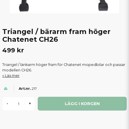
Triangel / bärarm fram höger
Chatenet CH26
499 kr
Triangel / länkarm höger fram för Chatenet mopedbilar och passar
modellen CH26.
Läs mer
217
LÄGG I KORGEN
-
+