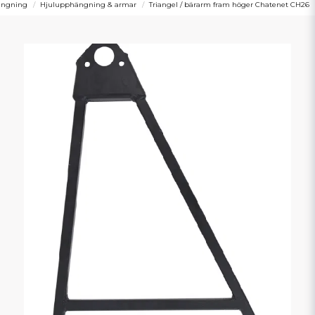
ängning
Hjulupphängning & armar
Triangel / bärarm fram höger Chatenet CH26