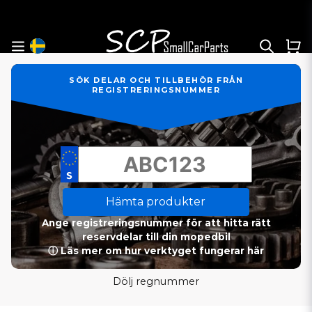
SÖK DELAR OCH TILLBEHÖR FRÅN
REGISTRERINGSNUMMER
Hämta produkter
Ange registreringsnummer för att hitta rätt
reservdelar till din mopedbil
ⓘ Läs mer om hur verktyget fungerar här
Dölj regnummer