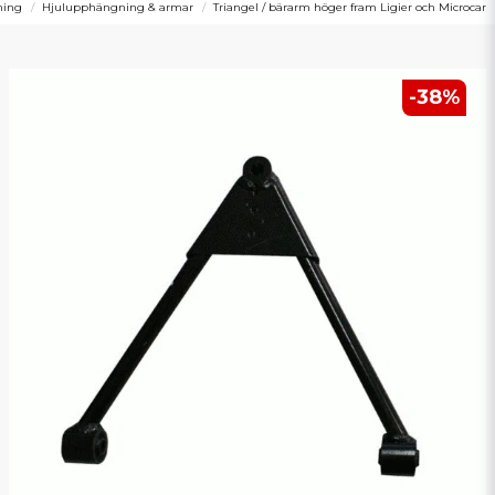
ning
Hjulupphängning & armar
Triangel / bärarm höger fram Ligier och Microcar
-
38
%