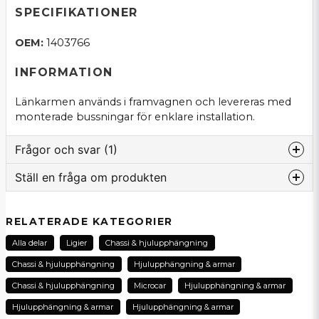
SPECIFIKATIONER
OEM:
1403766
INFORMATION
Länkarmen används i framvagnen och levereras med
monterade bussningar för enklare installation.
Frågor och svar (1)
Ställ en fråga om produkten
:namn frågade
för 3 månader sedan
question
Hej Jag hjälper en kompis son som har tagit lös
Fråga oss om denna produkt...
RELATERADE KATEGORIER
båda a-armarna hur ska jag tänka angående vad
som är upp och ner ska plåten som är fast svetsad
Alla delar
Ligier
Chassi & hjulupphängning
längst ut
Chassi & hjulupphängning
Hjulupphängning & armar
name
Butiken svarade
Chassi & hjulupphängning
Microcar
Hjulupphängning & armar
Namn
Hej och tack för din fråga Anders! När jag kollar på
Hjulupphängning & armar
Hjulupphängning & armar
sprängskiss för hur bärarmen ska sitta på Ligier /