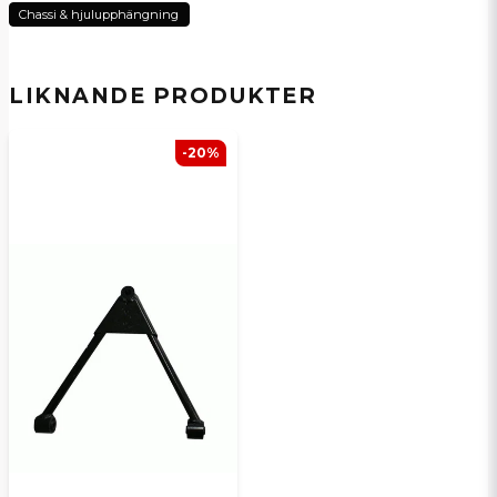
Microcar mopedbilar ska plåten vara längst ned,
Chassi & hjulupphängning
email
alltså närmat marken. Har du annan fundering är
E-postadress
det bara att återkoppla, så hjälper vi gärna till.
Mvh Vincent på SCP mopedbilsdelar AB
LIKNANDE PRODUKTER
Ja, ni kan publicera min fråga
-20%
Skicka en fråga