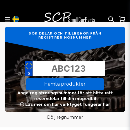
SÖK DELAR OCH TILLBEHÖR FRÅN
REGISTRERINGSNUMMER
Hämta produkter
Ange registreringsnummer för att hitta rätt
reservdelar till din mopedbil
ⓘ Läs mer om hur verktyget fungerar här
Dölj regnummer