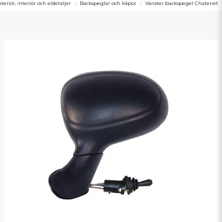
xteriör, interiör och eldetaljer
Backspeglar och kåpor
Vänster backspegel Chatenet