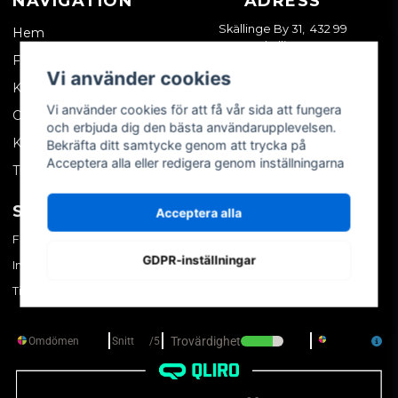
NAVIGATION
ADRESS
Skällinge By 31, 432 99
Hem
Skällinge
Företagskund
Vi använder cookies
Kontakta oss
Vi använder cookies för att få vår sida att fungera
Om oss
och erbjuda dig den bästa användarupplevelsen.
Köpvillkor
Bekräfta ditt samtycke genom att trycka på
Acceptera alla eller redigera genom inställningarna
Tips & trix
SOCIALA MEDIER
MITT KONTO
Acceptera alla
Facebook
Logga in
GDPR-inställningar
Instagram
Skapa konto
TikTok
Glömt ditt lösenord?