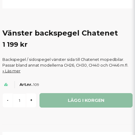
Vänster backspegel Chatenet
1 199 kr
Backspegel / sidospegel vänster sida till Chatenet mopedbilar.
Passar bland annat modellerna CH26, CH30, CH40 och CH46 m.fl.
Läs mer
109
LÄGG I KORGEN
-
+