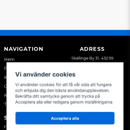
NAVIGATION
ADRESS
Skällinge By 31, 432 99
Hem
Skällinge
Företagskund
Vi använder cookies
Kontakta oss
Vi använder cookies för att få vår sida att fungera
Om oss
och erbjuda dig den bästa användarupplevelsen.
Köpvillkor
Bekräfta ditt samtycke genom att trycka på
Acceptera alla eller redigera genom inställningarna
Tips & trix
SOCIALA MEDIER
MITT KONTO
Acceptera alla
Facebook
Logga in