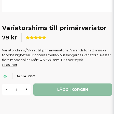
Variatorshims till primärvariator
79 kr
Variatorchims / V-ring till primärvariatorn. Används för att minska
topphastigheten. Monteras mellan bussningarna i variatorn. Passar
flera mopedbilar. Mått: 47x37x1 mm. Pris per styck
Läs mer
0861
LÄGG I KORGEN
-
+