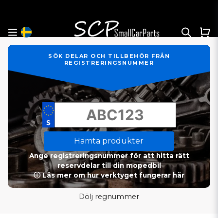
SÖK DELAR OCH TILLBEHÖR FRÅN
REGISTRERINGSNUMMER
Hämta produkter
Ange registreringsnummer för att hitta rätt
reservdelar till din mopedbil
ⓘ Läs mer om hur verktyget fungerar här
Dölj regnummer