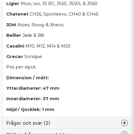
Ligier
Xtoo, Ixo, JS RC, JS50, JS50L & JS60
Chatenet
CH26, Sporteevo, CH40 & CH46
JDM
Aloes, Roxsy & Xheos
Bellier
Jade & B8
Casalini
M10, M12, M14 & M20
Grecav
Sonique
Pris per styck.
Dimension / mått:
Ytterdiameter: 47 mm
Innerdiameter: 37 mm
Höjd / tjocklek: 1 mm
Frågor och svar (2)