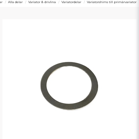
ar
Alla delar
Variator & drivlina
Variatordelar
Variatorshims till primärvariator