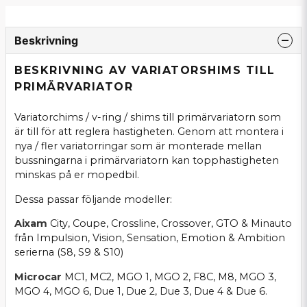
Beskrivning
BESKRIVNING AV VARIATORSHIMS TILL
PRIMÄRVARIATOR
Variatorchims / v-ring / shims till primärvariatorn som
är till för att reglera hastigheten. Genom att montera i
nya / fler variatorringar som är monterade mellan
bussningarna i primärvariatorn kan topphastigheten
minskas på er mopedbil.
Dessa passar följande modeller:
Aixam
City, Coupe, Crossline, Crossover, GTO & Minauto
från Impulsion, Vision, Sensation, Emotion & Ambition
serierna (S8, S9 & S10)
Microcar
MC1, MC2, MGO 1, MGO 2, F8C, M8, MGO 3,
MGO 4, MGO 6, Due 1, Due 2, Due 3, Due 4 & Due 6.