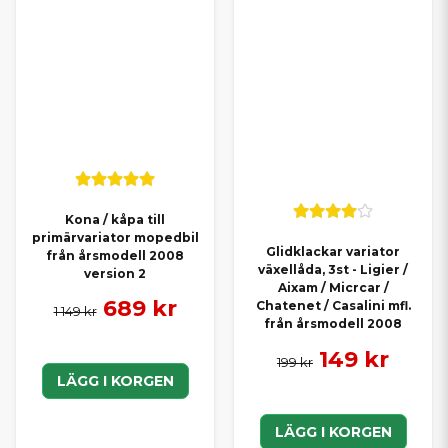
Kona / kåpa till
primärvariator mopedbil
Glidklackar variator
från årsmodell 2008
växellåda, 3st - Ligier /
version 2
Aixam / Micrcar /
689 kr
Chatenet / Casalini mfl.
1 149 kr
från årsmodell 2008
149 kr
199 kr
LÄGG I KORGEN
LÄGG I KORGEN