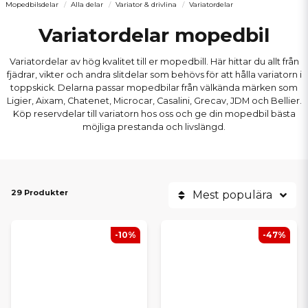
Mopedbilsdelar
Alla delar
Variator & drivlina
Variatordelar
Variatordelar mopedbil
Variatordelar av hög kvalitet till er mopedbill. Här hittar du allt från
fjädrar, vikter och andra slitdelar som behövs för att hålla variatorn i
toppskick. Delarna passar mopedbilar från välkända märken som
Ligier, Aixam, Chatenet, Microcar, Casalini, Grecav, JDM och Bellier.
Köp reservdelar till variatorn hos oss och ge din mopedbil bästa
möjliga prestanda och livslängd.
29 Produkter
Mest populära
-10%
-47%