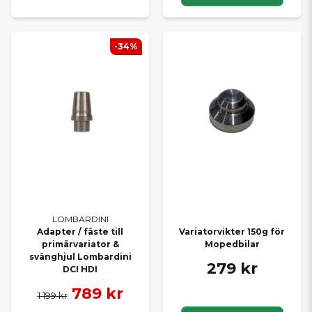
-34%
LOMBARDINI
Adapter / fäste till
Variatorvikter 150g för
primärvariator &
Mopedbilar
svänghjul Lombardini
279 kr
DCI HDI
789 kr
1 199 kr