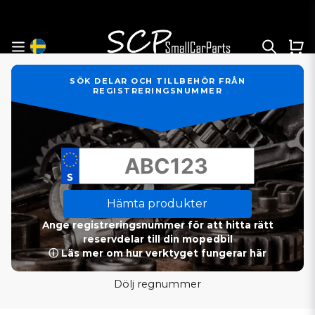
SÖK DELAR OCH TILLBEHÖR FRÅN
REGISTRERINGSNUMMER
Hämta produkter
Ange registreringsnummer för att hitta rätt
reservdelar till din mopedbil
ⓘ Läs mer om hur verktyget fungerar här
Dölj regnummer