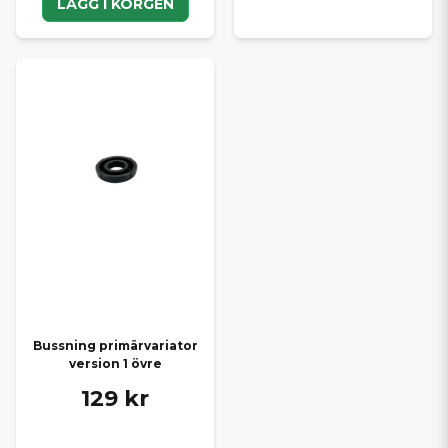
LÄGG I KORGEN
Bussning primärvariator
version 1 övre
129 kr