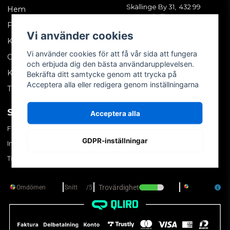
Skällinge By 31, 432 99
Hem
Skällinge
Företagskund
Vi använder cookies
Kontakta oss
Vi använder cookies för att få vår sida att fungera
Om oss
och erbjuda dig den bästa användarupplevelsen.
Köpvillkor
Bekräfta ditt samtycke genom att trycka på
Acceptera alla eller redigera genom inställningarna
Tips & trix
SOCIALA MEDIER
MITT KONTO
Acceptera alla
Facebook
Logga in
GDPR-inställningar
Instagram
Skapa konto
TikTok
Glömt ditt lösenord?