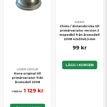
AIXAM
Chims / distansbricka till
primärvariator version 2
mopedbil från årsmodell
2008 42x30x0,5 mm
99 kr
LÄGG I KORGEN
LIGIER GROUP
Kona original till
primärvariator från
årsmodell 2008
1 129 kr
1 189 kr