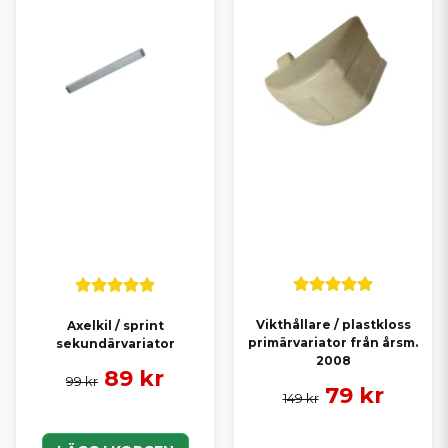
Vikthållare / plastkloss
Axelkil / sprint
primärvariator från årsm.
sekundärvariator
2008
89 kr
99 kr
79 kr
149 kr