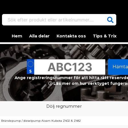
Sök efter produkt eller artikelnummer....
Hem
Alla delar
Kontakta oss
Tips & Trix
Hämta
Ange registreringsnummer för att hitta rätt reservdel
ⓘ Läs mer om hur verktyget fungerar
Dölj regnummer
Bränslepump / dieselpump Aixam Kubota Z402 & Z482