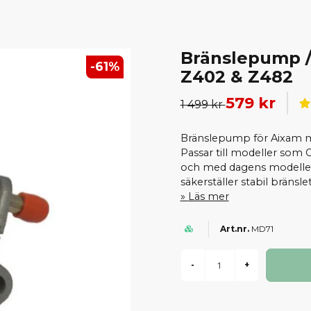
Bränslepump /
-
61
%
Z402 & Z482
579 kr
1 499 kr
Bränslepump för Aixam 
Passar till modeller som C
och med dagens modelle
säkerställer stabil bränsletil
Läs mer
MD71
-
+