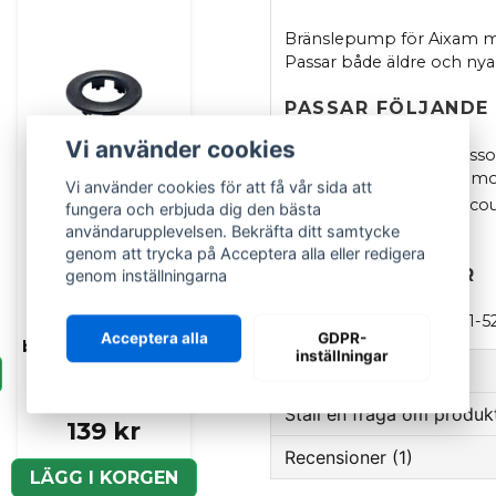
Bränslepump för Aixam m
Passar både äldre och nya
PASSAR FÖLJANDE
Vi använder cookies
Aixam:
Coupe, Crossove
Vision, Sensation, Emo
Vi använder cookies för att få vår sida att
Aixam:
GTO, City, Scou
fungera och erbjuda dig den bästa
400 1997–2010
användarupplevelsen. Bekräfta ditt samtycke
genom att trycka på Acceptera alla eller redigera
SPECIFIKATIONER
genom inställningarna
AIXAM
Monteringsring
OEM:
1582152030, 15821-
påfyllningsrör
Acceptera alla
GDPR-
bränsletank Aixam /
inställningar
Ligier / Microcar /
Frågor och svar (2)
JDM / Chatenet
Ställ en fråga om produk
139 kr
:namn frågade
för 2 mån
Recensioner (1)
question
Passar denna i en Cross
Fråga oss om denna pr
LÄGG I KORGEN