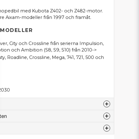
opedbil med Kubota Z402- och Z482-motor.
re Aixam-modeller från 1997 och framåt.
 MODELLER
r, City och Crossline från serierna Impulsion,
tion och Ambition (S8, S9, S10) från 2010->
ty, Roadline, Crossline, Mega, 741, 721, 500 och
52030
ten
ader sedan
line SL 2008?
odukt...