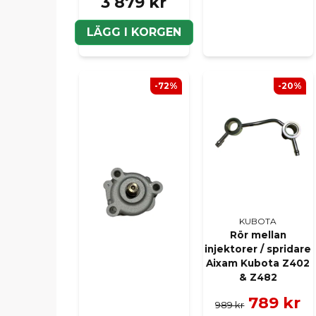
3 879 kr
LÄGG I KORGEN
-72%
-20%
KUBOTA
Rör mellan
injektorer / spridare
Aixam Kubota Z402
& Z482
789 kr
989 kr