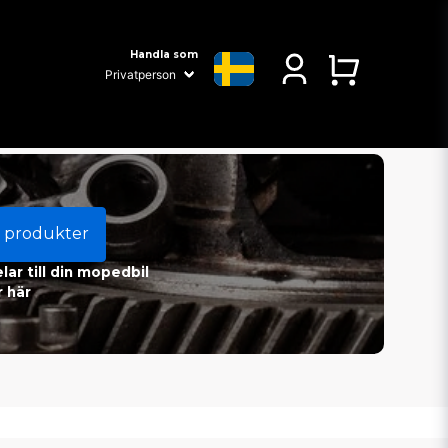
Handla som
 produkter
ar till din mopedbil
 här