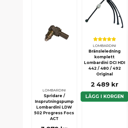
LOMBARDINI
Bränsleledning
komplett
Lombardini DCI HDI
442 / 480 / 492
Original
2 489 kr
LOMBARDINI
Spridare /
LÄGG I KORGEN
Insprutningspump
Lombardini LDW
502 Progress Focs
ACT