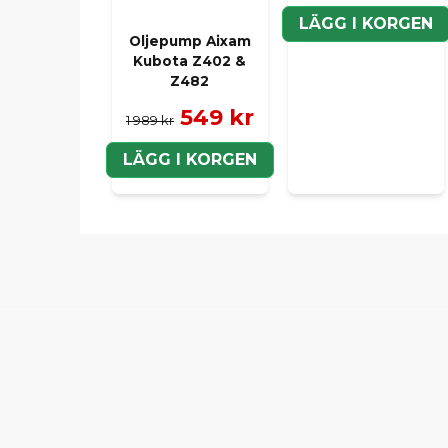
LÄGG I KORGEN
Oljepump Aixam
Kubota Z402 &
Z482
549 kr
1 989 kr
LÄGG I KORGEN