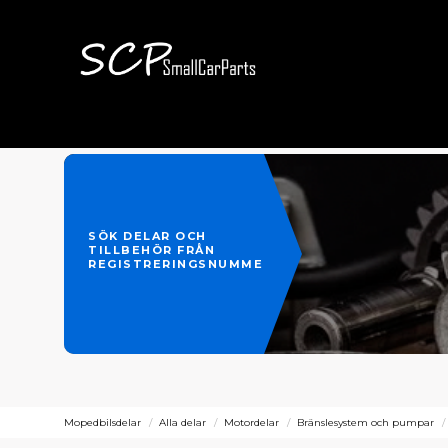
SÖK DELAR OCH
TILLBEHÖR FRÅN
REGISTRERINGSNUMMER
Mopedbilsdelar
Alla delar
Motordelar
Bränslesystem och pumpar