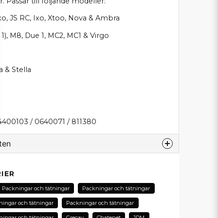
 Passar till följande modeller:
xo, JS RC, Ixo, Xtoo, Nova & Ambra
 1), M8, Due 1, MC2, MC1 & Virgo
 & Stella
4400103 / 0640071 / 811380
ten
odukt...
IER
Packningar och tätningar
Packningar och tätningar
ingar och tätningar
Packningar och tätningar
email
ingar och tätningar
Grecav
Chatenet
JDM