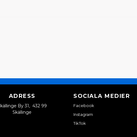
ADRESS
SOCIALA MEDIER
källinge By 31, 432 99
Facebook
Skällinge
Instagram
TikTok