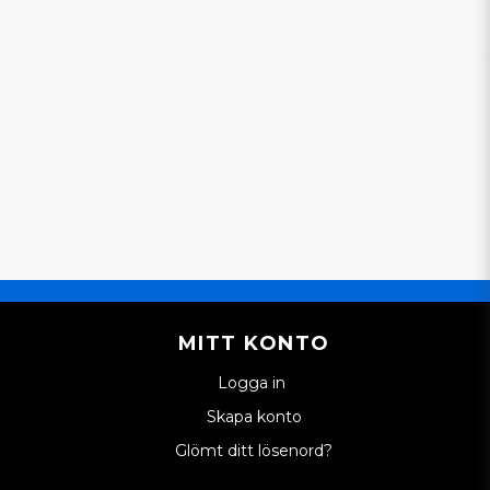
MITT KONTO
Logga in
Skapa konto
Glömt ditt lösenord?