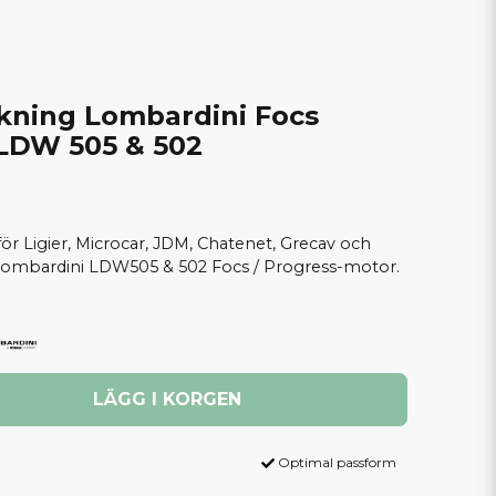
kning Lombardini Focs
LDW 505 & 502
för Ligier, Microcar, JDM, Chatenet, Grecav och
Lombardini LDW505 & 502 Focs / Progress-motor.
LÄGG I KORGEN
Optimal passform