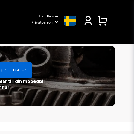
Handla som
 produkter
ar till din mopedbil
 här