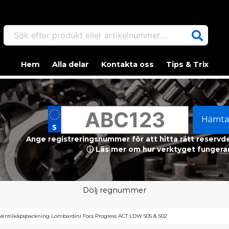
Sök efter produkt eller artikelnummer....
Hem
Alla delar
Kontakta oss
Tips & Trix
Hämta
Ange registreringsnummer för att hitta rätt reservdel
ⓘ Läs mer om hur verktyget fungerar
Dölj regnummer
Ventilkåpspackning Lombardini Focs Progress ACT LDW 505 & 502