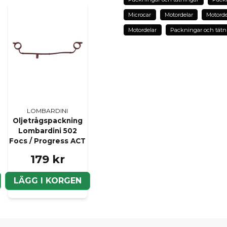
Namn
Microcar
Motordelar
Motorde
Motordelar
Packningar och tätn
Ja, ni kan publicera m
LOMBARDINI
Oljetrågspackning
Lombardini 502
Focs / Progress ACT
179 kr
LÄGG I KORGEN