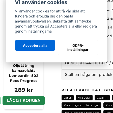
502 Focs / Progress-motor.
Vi använder cookies
Ligier
JS60, JS50, JS50L, I
Vi använder cookies för att få vår sida att
fungera och erbjuda dig den bästa
Microcar
MGO (6, 4, 3, 2 &
användarupplevelsen. Bekräfta ditt samtycke
genom att trycka på Acceptera alla eller redigera
JDM
Titane, Abaca, Albizia
genom inställningarna
Chatenet
Barooder, Media
Grecav
Sonique & Eke
Acceptera alla
GDPR-
inställningar
Bellier
Divane
LOMBARDINI
OEM
: ED0044001030-S / 
Oljetätning
kamaxelsida
Ställ en fråga om produk
Lombardini 502
Focs Progress
question
Fråga oss om denna pr
289 kr
RELATERADE KATEGOR
Ligier
Alla delar
Casalini
LÄGG I KORGEN
Packningar och tätningar
Packn
name
Packningar och tätningar
Packn