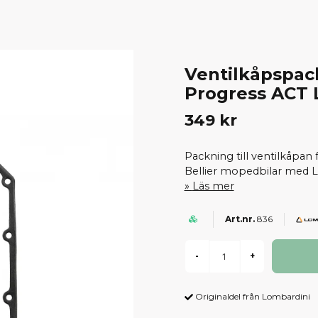
Ventilkåpspac
Progress ACT 
349 kr
Packning till ventilkåpan 
Bellier mopedbilar med 
Läs mer
836
-
+
Originaldel från Lombardini