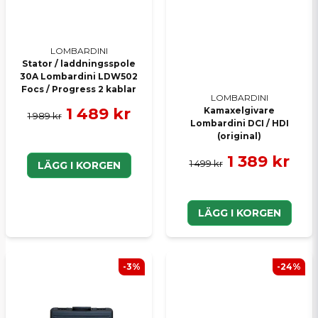
LOMBARDINI
Stator / laddningsspole
30A Lombardini LDW502
Focs / Progress 2 kablar
LOMBARDINI
1 489 kr
Kamaxelgivare
1 989 kr
Lombardini DCI / HDI
(original)
1 389 kr
1 499 kr
LÄGG I KORGEN
LÄGG I KORGEN
-3%
-24%