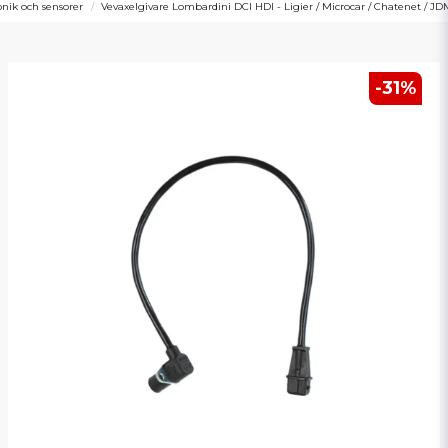
onik och sensorer
Vevaxelgivare Lombardini DCI HDI - Ligier / Microcar / Chatenet / JDM
-
31
%