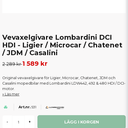
Vevaxelgivare Lombardini DCI
HDI - Ligier / Microcar / Chatenet
/ JDM / Casalini
1 589 kr
2 289 kr
Original vevaxelgivare för Ligier, Microcar, Chatenet, JDM och
Casalini mopedbilar med Lombardini LDW442, 492 & 480 HDI / DCI-
motor.
Läs mer
531
LÄGG I KORGEN
-
+