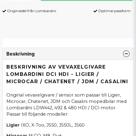
Originaldel från Lombardini
Optimal passform
Beskrivning
BESKRIVNING AV VEVAXELGIVARE
LOMBARDINI DCI HDI - LIGIER /
MICROCAR / CHATENET / JDM / CASALINI
Original vevaxelgivare / sensor som passar till Ligier,
Microcar, Chatenet, JDM och Casalini mopedbilar med
Lombardini LDW442, 492 & 480 HDI / DCI-motor.
Passar till följande modeller:
Ligier
IXO, X-Too, JS50, JS50L, JS60
Microcar
M.GO, M8, Dué