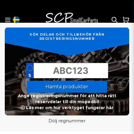
SÖK DELAR OCH TILLBEHÖR FRÅN
REGISTRERINGSNUMMER
Hämta produkter
Ange registreringsnummer för att hitta rätt
reservdelar till din mopedbil
ⓘ Läs mer om hur verktyget fungerar här
Dölj regnummer