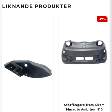
LIKNANDE PRODUKTER
email
E-postadress
-17%
Ja, ni kan publicera min fråga
Skicka en fråga
Stötfångare fram Aixam
Minauto Ambition S10