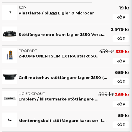
SCP
19 kr
Plastfäste / plugg Ligier & Microcar
KÖP
2 979 kr
Stötfångare inre fram Ligier JS50 Version 4 (JS66) med hål för LED-ljus
KÖP
PROPART
439 kr
339 kr
2-KOMPONENTSLIM EXTRA starkt 50ML lim (4-8 min)
KÖP
689 kr
Grill motorhuv stötfångare Ligier JS50 (JS66) V4 Sport
KÖP
LIGIER GROUP
389 kr
269 kr
Emblem / klistermärke stötfångare fram Ligier JS50 JS50L & JSRC Vit
KÖP
89 kr
Monteringsbult stötfångare karosseri Ligier & Microcar
KÖP