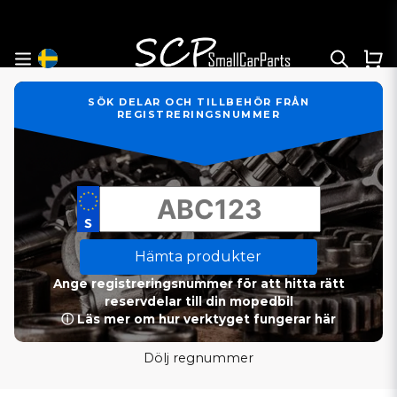
SÖK DELAR OCH TILLBEHÖR FRÅN
REGISTRERINGSNUMMER
Hämta produkter
Ange registreringsnummer för att hitta rätt
reservdelar till din mopedbil
ⓘ Läs mer om hur verktyget fungerar här
Dölj regnummer