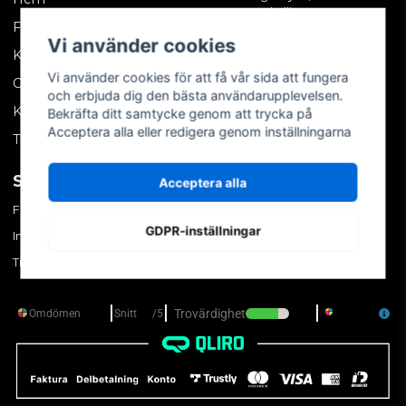
Skällinge
Företagskund
Vi använder cookies
Kontakta oss
Vi använder cookies för att få vår sida att fungera
Om oss
och erbjuda dig den bästa användarupplevelsen.
Köpvillkor
Bekräfta ditt samtycke genom att trycka på
Acceptera alla eller redigera genom inställningarna
Tips & trix
SOCIALA MEDIER
MITT KONTO
Acceptera alla
Facebook
Logga in
GDPR-inställningar
Instagram
Skapa konto
TikTok
Glömt ditt lösenord?