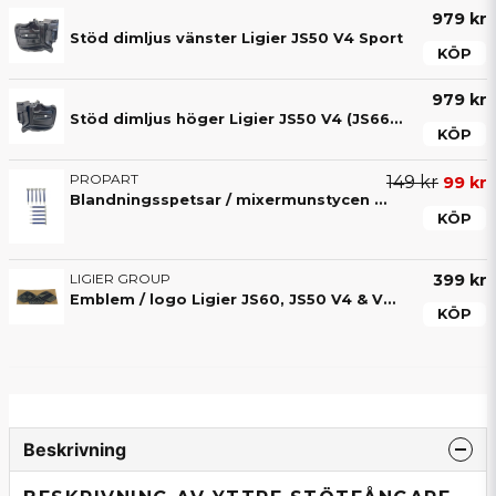
979 kr
Stöd dimljus vänster Ligier JS50 V4 Sport
KÖP
979 kr
Stöd dimljus höger Ligier JS50 V4 (JS66) Sport
KÖP
PROPART
149 kr
99 kr
Blandningsspetsar / mixermunstycen (10-pack) till 2-komponentslim – För exakt blandning av lim
KÖP
LIGIER GROUP
399 kr
Emblem / logo Ligier JS60, JS50 V4 & V5 & Myli
KÖP
Beskrivning