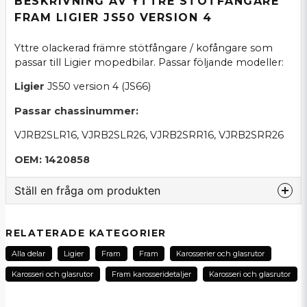
BESKRIVNING AV YTTRE STÖTFÅNGARE
FRAM LIGIER JS50 VERSION 4
Yttre olackerad främre stötfångare / kofångare som
passar till Ligier mopedbilar. Passar följande modeller:
Ligier
JS50 version 4 (JS66)
Passar chassinummer:
VJRB2SLR16, VJRB2SLR26, VJRB2SRR16, VJRB2SRR26
OEM: 1420858
Ställ en fråga om produkten
question
Fråga oss om denna produkt...
RELATERADE KATEGORIER
Alla delar
Ligier
Fram
Fram
Karosserier och glasrutor
Karosseri och glasrutor
Fram karosseridetaljer
Karosseri och glasrutor
name
Namn