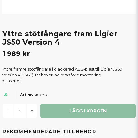
Yttre stötfångare fram Ligier
JS50 Version 4
1 989 kr
Yttre främre stötfångare i olackerad ABS-plast till Ligier JS50
version 4 (JS66). Behöver lackeras före montering.
Läs mer
51615701
LÄGG I KORGEN
-
+
REKOMMENDERADE TILLBEHÖR