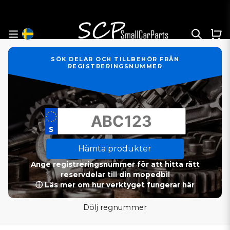
SÖK DELAR OCH TILLBEHÖR FRÅN
REGISTRERINGSNUMMER
Hämta produkter
Ange registreringsnummer för att hitta rätt
reservdelar till din mopedbil
ⓘ Läs mer om hur verktyget fungerar här
Dölj regnummer