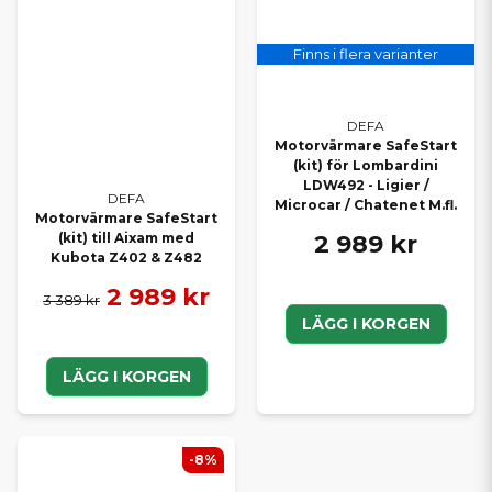
vinter.
Finns i flera varianter
PASSAR BLAND ANNAT DESSA
MOTORER
DEFA
Lombardini LDW492
Motorvärmare SafeStart
Kubota Z402
(kit) för Lombardini
Kubota Z482
LDW492 - Ligier /
DEFA
Greaves G499 Euro 5+
Microcar / Chatenet M.fl.
Motorvärmare SafeStart
2 989 kr
(kit) till Aixam med
Kubota Z402 & Z482
OSÄKER PÅ VILKEN MODELL
2 989 kr
3 389 kr
SOM PASSAR?
LÄGG I KORGEN
Kontakta oss gärna med registreringsnummer eller motortyp så
hjälper vi dig att hitta rätt motorvärmare direkt. Vi har lång
LÄGG I KORGEN
erfarenhet av mopedbilar och guidar dig gärna till rätt lösning.
-8%