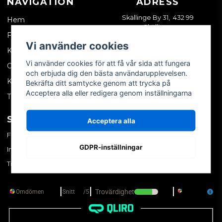
NAVIGATION
ADRESS
Skällinge By 31, 432 99
Hem
Skällinge
Företagskund
Vi använder cookies
Kontakta oss
Vi använder cookies för att få vår sida att fungera
Om oss
och erbjuda dig den bästa användarupplevelsen.
Köpvillkor
Bekräfta ditt samtycke genom att trycka på
Acceptera alla eller redigera genom inställningarna
Tips & trix
SOCIALA MEDIER
MITT KONTO
Acceptera alla
Facebook
Logga in
GDPR-inställningar
Instagram
Skapa konto
TikTok
Glömt ditt lösenord?