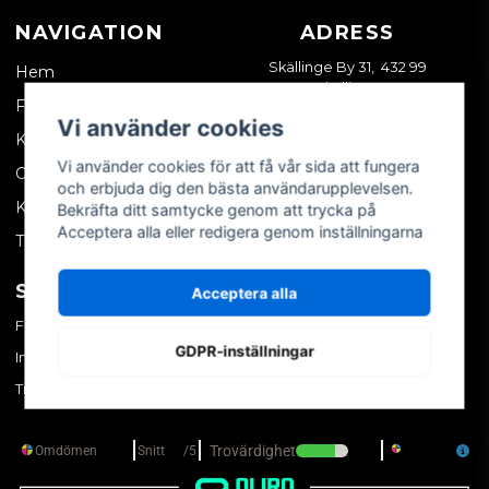
NAVIGATION
ADRESS
Skällinge By 31, 432 99
Hem
Skällinge
Företagskund
Vi använder cookies
Kontakta oss
Vi använder cookies för att få vår sida att fungera
Om oss
och erbjuda dig den bästa användarupplevelsen.
Köpvillkor
Bekräfta ditt samtycke genom att trycka på
Acceptera alla eller redigera genom inställningarna
Tips & trix
SOCIALA MEDIER
MITT KONTO
Acceptera alla
Facebook
Logga in
GDPR-inställningar
Instagram
Skapa konto
TikTok
Glömt ditt lösenord?