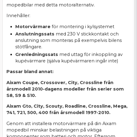
mopedbilar med detta motoralternativ.
Innehåller:
Motorvärmare
för montering i kylsystemet
Anslutningssats
med 230 V stickkontakt och
anslutning som monteras på exempelvis bilens
stötfångare.
Grenledningssats
med uttag för inkoppling av
kupévärmare (själva kupévärmaren ingår inte)
Passar bland annat:
Aixam Coupe, Crossover, City, Crossline från
årsmodell 2010-dagens modeller från serier som
S8, S9 & S10.
Aixam Gto, City, Scouty, Roadline, Crossline, Mega,
741, 721, 500, 400 från årsmodell 1997-2010.
Genom att installera motorvärmare på din Aixam
mopedbil minskar belastningen på viktiga
komponenter som batteri och motor. Eftersom