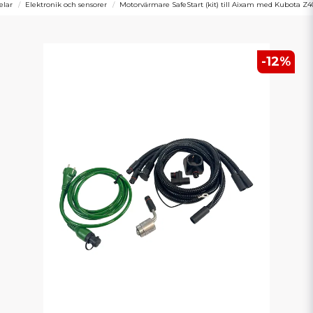
elar
Elektronik och sensorer
Motorvärmare SafeStart (kit) till Aixam med Kubota Z
-
12
%