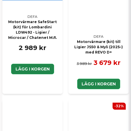
DEFA
Motorvärmare SafeStart
(kit) för Lombardini
LDW492 - Ligier /
DEFA
Microcar / Chatenet M.fl.
Motorvärmare (kit) till
2 989 kr
Ligier JS50 & Myli (2025–)
med REVO D+
3 679 kr
3 989 kr
LÄGG I KORGEN
LÄGG I KORGEN
-32%