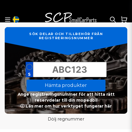
SÖK DELAR OCH TILLBEHÖR FRÅN
REGISTRERINGSNUMMER
Hämta produkter
Ange registreringsnummer för att hitta rätt
reservdelar till din mopedbil
ⓘ Läs mer om hur verktyget fungerar här
Dölj regnummer