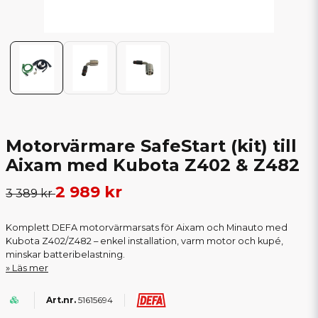
Motorvärmare SafeStart (kit) till
Aixam med Kubota Z402 & Z482
2 989 kr
3 389 kr
Komplett DEFA motorvärmarsats för Aixam och Minauto med
Kubota Z402/Z482 – enkel installation, varm motor och kupé,
minskar batteribelastning.
Läs mer
51615694