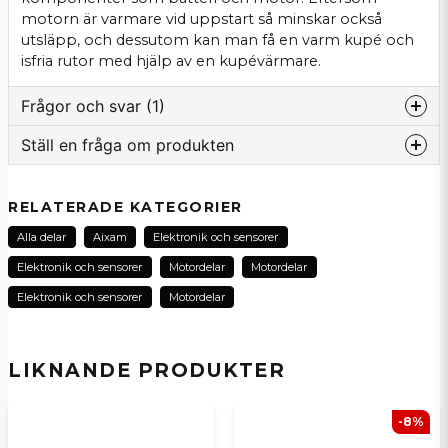
motorn är varmare vid uppstart så minskar också
utsläpp, och dessutom kan man få en varm kupé och
isfria rutor med hjälp av en kupévärmare.
Frågor och svar (1)
Ställ en fråga om produkten
:namn frågade
för 8 månader sedan
question
Får man med installationsanvisning?
Fråga oss om denna produkt...
RELATERADE KATEGORIER
Butiken svarade
Alla delar
Aixam
Elektronik och sensorer
Tack för din fråga! Ja, det medaljer
Elektronik och sensorer
Motordelar
Motordelar
installationsmanual vid köp av detta
motorvärmarkit.
name
Elektronik och sensorer
Motordelar
Namn
Mvh Vincent på SCP Mopedbilsdelar AB
LIKNANDE PRODUKTER
email
E-postadress
-8%