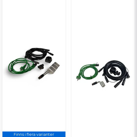
Ja, ni kan publicera min fråga
Skicka en fråga
Finns i flera varianter