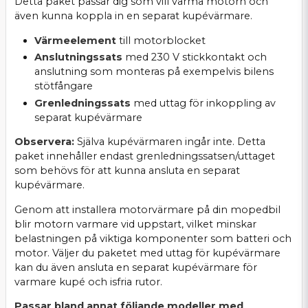
Detta paket passar dig som vill värma motorn och
även kunna koppla in en separat kupévärmare.
Värmeelement
till motorblocket
Anslutningssats
med 230 V stickkontakt och
anslutning som monteras på exempelvis bilens
stötfångare
Grenledningssats
med uttag för inkoppling av
separat kupévärmare
Observera:
Själva kupévärmaren ingår inte. Detta
paket innehåller endast grenledningssatsen/uttaget
som behövs för att kunna ansluta en separat
kupévärmare.
Genom att installera motorvärmare på din mopedbil
blir motorn varmare vid uppstart, vilket minskar
belastningen på viktiga komponenter som batteri och
motor. Väljer du paketet med uttag för kupévärmare
kan du även ansluta en separat kupévärmare för
varmare kupé och isfria rutor.
Passar bland annat följande modeller med