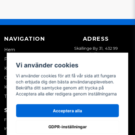
NAVIGATION
ADRESS
Skällinge By 31, 432 99
Hem
Skällinge
Företagskund
Vi använder cookies
Kontakta oss
Vi använder cookies för att få vår sida att fungera
Om oss
och erbjuda dig den bästa användarupplevelsen.
Köpvillkor
Bekräfta ditt samtycke genom att trycka på
Acceptera alla eller redigera genom inställningarna
Tips & trix
SOCIALA MEDIER
MITT KONTO
Acceptera alla
Facebook
Logga in
GDPR-inställningar
Instagram
Skapa konto