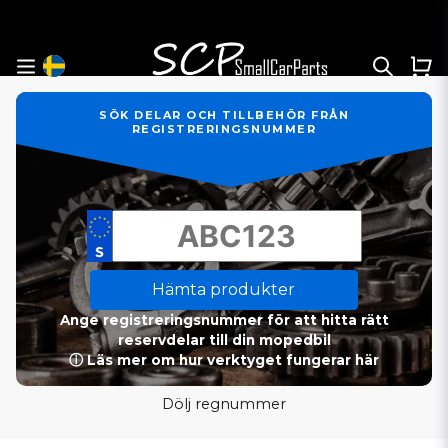
SÖK DELAR OCH TILLBEHÖR FRÅN
REGISTRERINGSNUMMER
Hämta produkter
Ange registreringsnummer för att hitta rätt
reservdelar till din mopedbil
ⓘ Läs mer om hur verktyget fungerar här
Dölj regnummer