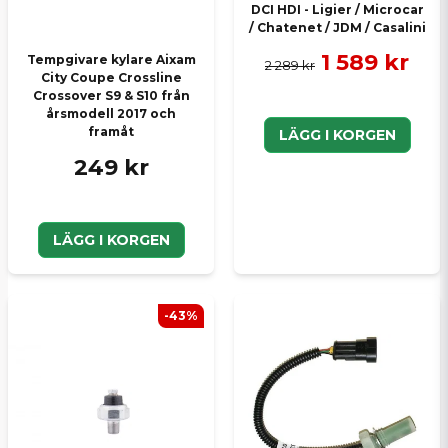
DCI HDI - Ligier / Microcar
/ Chatenet / JDM / Casalini
1 589 kr
Tempgivare kylare Aixam
2 289 kr
City Coupe Crossline
Crossover S9 & S10 från
årsmodell 2017 och
framåt
LÄGG I KORGEN
249 kr
LÄGG I KORGEN
-43%