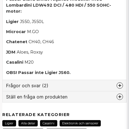
Lombardini LDW492 DCI / 480 HDI / 550 SOHC-
motor:
Ligier
JS50, JS50L
Microcar
M.GO
Chatenet
CH40, CH46
JDM
Aloes, Roxsy
Casalini
M20
OBS! Passar inte Ligier JS60.
Frågor och svar (2)
Ställ en fråga om produkten
:namn frågade
för 1 månad sedan
question
Hej kommer denna passa min ligier -2017 Med
Fråga oss om denna produkt...
RELATERADE KATEGORIER
Lombardini 492
Ligier
Alla delar
Casalini
Elektronik och sensorer
Butiken svarade