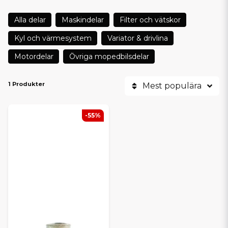
Alla delar
Maskindelar
Filter och vätskor
Kyl och värmesystem
Variator & drivlina
Motordelar
Övriga mopedbilsdelar
1 Produkter
Mest populära
-55%