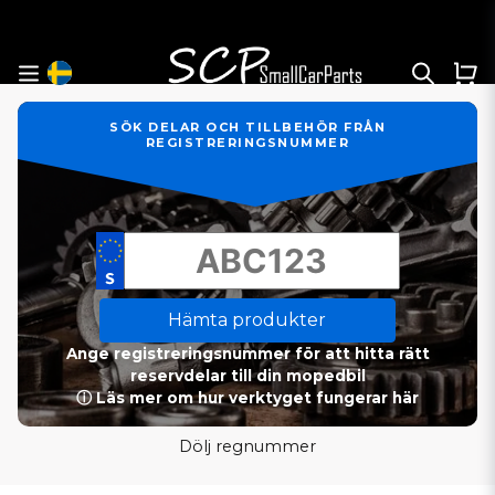
SÖK DELAR OCH TILLBEHÖR FRÅN
REGISTRERINGSNUMMER
Hämta produkter
Ange registreringsnummer för att hitta rätt
reservdelar till din mopedbil
ⓘ Läs mer om hur verktyget fungerar här
Dölj regnummer