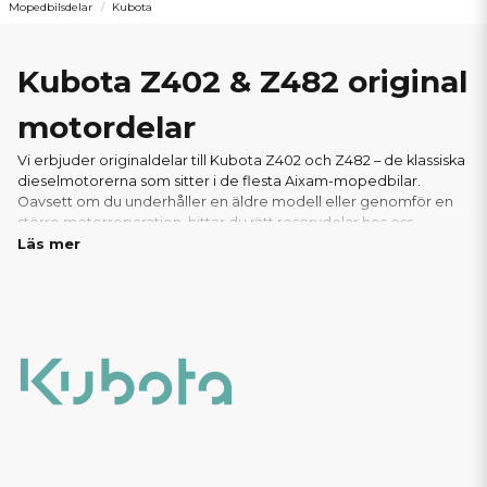
Mopedbilsdelar
Kubota
Kubota Z402 & Z482 original
motordelar
Vi erbjuder originaldelar till Kubota Z402 och Z482 – de klassiska
dieselmotorerna som sitter i de flesta Aixam-mopedbilar.
Oavsett om du underhåller en äldre modell eller genomför en
större motorreparation, hittar du rätt reservdelar hos oss.
Läs mer
I vårt sortiment finns allt du behöver: från oljefilter, luftfilter och
packningar till glödstift, bränslepumpar och andra viktiga
motorkomponenter. Vi säljer endast äkta Kubota-originaldelar
för att säkerställa optimal prestanda,livslängd och passform.
Tack vare vårt välfyllda lager kan vi ofta erbjuda snabba
leveranser – perfekt för verkstäder och privatpersoner som
behöver delarna snabbt. Hos oss handlar du tryggt, med
support från experter inom mopedbilar.
Här hittar du alla
reservdelar och motorkomponenter till er Aixam med
Kubota Z402 eller Z482 motor!