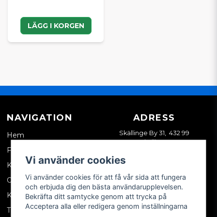
LÄGG I KORGEN
NAVIGATION
ADRESS
Skällinge By 31, 432 99
Hem
Skällinge
Företagskund
Vi använder cookies
Kontakta oss
Vi använder cookies för att få vår sida att fungera
Om oss
och erbjuda dig den bästa användarupplevelsen.
Köpvillkor
Bekräfta ditt samtycke genom att trycka på
Acceptera alla eller redigera genom inställningarna
Tips & trix