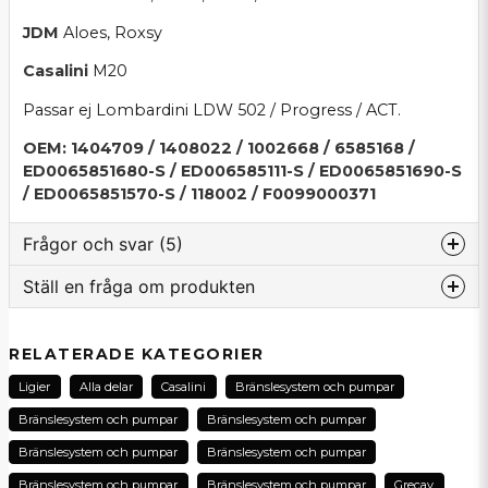
JDM
Aloes, Roxsy
Casalini
M20
Passar ej Lombardini LDW 502 / Progress / ACT.
OEM: 1404709 / 1408022 / 1002668 / 6585168 /
ED0065851680-S / ED006585111-S / ED0065851690-S
/ ED0065851570-S / 118002 / F0099000371
Frågor och svar (5)
Ställ en fråga om produkten
:namn frågade
för 2 månader sedan
question
Vilket bränsletryck ger pumpen
Fråga oss om denna produkt...
RELATERADE KATEGORIER
Butiken svarade
Ligier
Alla delar
Casalini
Bränslesystem och pumpar
Hej Anders och tack för din produktfråga. Denna
Bränslesystem och pumpar
Bränslesystem och pumpar
bränslepumpen / dieselpumpen ska ge ca 0.21 -
0.34 bar i bränsletryck.
name
Bränslesystem och pumpar
Bränslesystem och pumpar
Namn
Bränslesystem och pumpar
Bränslesystem och pumpar
Grecav