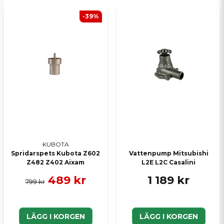
kontakt@smallcarparts.se med ett regnr, så ska vi
göra ett försök att ta reda på var denna är
-39%
monterad på er modell.
MVH SCP Mopedbilsdelar AB
KUBOTA
Spridarspets Kubota Z602
Vattenpump Mitsubishi
Z482 Z402 Aixam
L2E L2C Casalini
489 kr
1 189 kr
799 kr
LÄGG I KORGEN
LÄGG I KORGEN