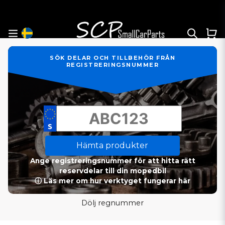
SÖK DELAR OCH TILLBEHÖR FRÅN
REGISTRERINGSNUMMER
Hämta produkter
Ange registreringsnummer för att hitta rätt
reservdelar till din mopedbil
ⓘ Läs mer om hur verktyget fungerar här
Dölj regnummer