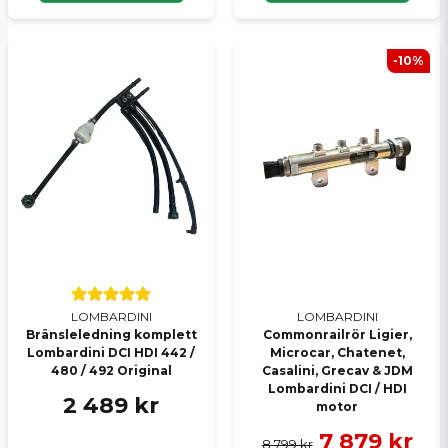
-10%
LOMBARDINI
LOMBARDINI
Bränsleledning komplett
Commonrailrör Ligier,
Lombardini DCI HDI 442 /
Microcar, Chatenet,
480 / 492 Original
Casalini, Grecav & JDM
Lombardini DCI / HDI
2 489 kr
motor
7 879 kr
8 799 kr