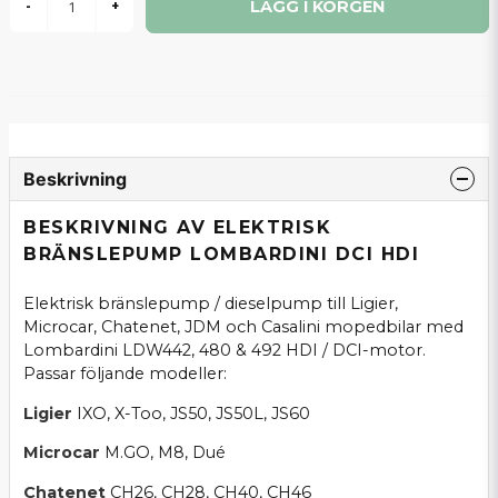
LÄGG I KORGEN
-
+
Beskrivning
BESKRIVNING AV ELEKTRISK
BRÄNSLEPUMP LOMBARDINI DCI HDI
Elektrisk bränslepump / dieselpump till Ligier,
Microcar, Chatenet, JDM och Casalini mopedbilar med
Lombardini LDW442, 480 & 492 HDI / DCI-motor.
Passar följande modeller:
Ligier
IXO, X-Too, JS50, JS50L, JS60
Microcar
M.GO, M8, Dué
Chatenet
CH26, CH28, CH40, CH46