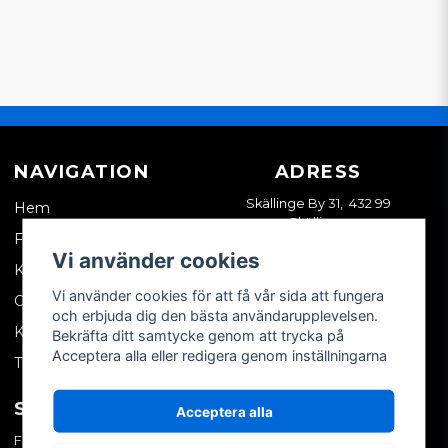
NAVIGATION
ADRESS
Skällinge By 31, 432 99
Hem
Skällinge
Företagskund
Vi använder cookies
Kontakta oss
Vi använder cookies för att få vår sida att fungera
Om oss
och erbjuda dig den bästa användarupplevelsen.
Köpvillkor
Bekräfta ditt samtycke genom att trycka på
Acceptera alla eller redigera genom inställningarna
Tips & trix
SOCIALA MEDIER
MITT KONTO
Acceptera alla
Facebook
Logga in