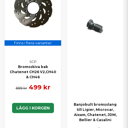
Finns i flera varianter
SCP
Bromsskiva bak
Chatenet CH26 V2,CH40
& CH46
499 kr
699 kr
Banjobult bromsslang
LÄGG I KORGEN
till Ligier, Microcar,
Aixam, Chatenet, JDM,
Bellier & Casalini