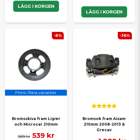
LÄGG I KORGEN
LÄGG I KORGEN
-8%
-36%
Finns i flera varianter
Bromsskiva fram Ligier
Bromsok fram Aixam
och Microcar 210mm
210mm 2008-2013 &
Grecav
539 kr
589 kr