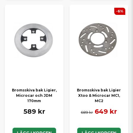
-6%
Bromsskiva bak Ligier,
Bromsskiva bak Ligier
Microcar och JDM
Xtoo & Microcar MC1,
170mm
MC2
589 kr
649 kr
689 kr
LÄGG I KORGEN
LÄGG I KORGEN