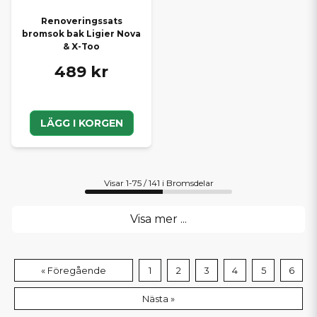
Renoveringssats
bromsok bak Ligier Nova
& X-Too
489 kr
LÄGG I KORGEN
Visar 1-75 / 141 i Bromsdelar
Visa mer ...
« Föregående
1
2
3
4
5
6
Nästa »