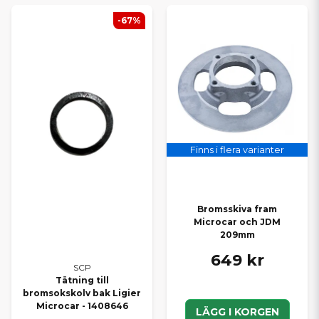
-67%
Finns i flera varianter
Bromsskiva fram
Microcar och JDM
209mm
649 kr
SCP
Tätning till
bromsokskolv bak Ligier
Microcar - 1408646
LÄGG I KORGEN