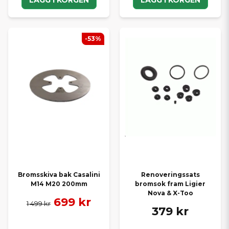
-53%
Bromsskiva bak Casalini
Renoveringssats
M14 M20 200mm
bromsok fram Ligier
Nova & X-Too
699 kr
1 499 kr
379 kr