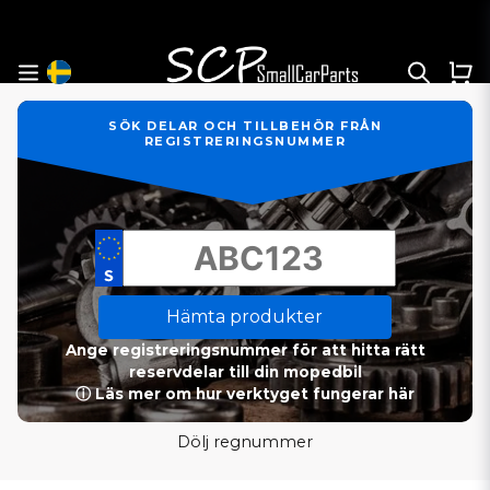
SÖK DELAR OCH TILLBEHÖR FRÅN
REGISTRERINGSNUMMER
Hämta produkter
Ange registreringsnummer för att hitta rätt
reservdelar till din mopedbil
ⓘ Läs mer om hur verktyget fungerar här
Dölj regnummer