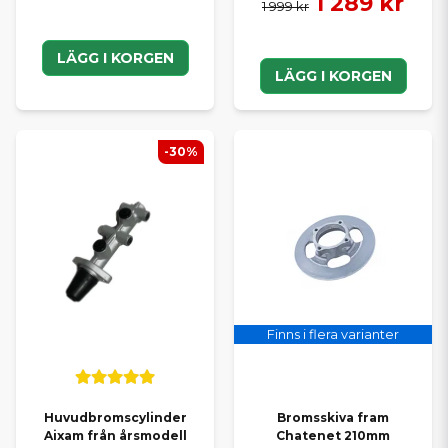
1 289 kr
1 999 kr
LÄGG I KORGEN
LÄGG I KORGEN
-30%
Finns i flera varianter
Huvudbromscylinder
Bromsskiva fram
Aixam från årsmodell
Chatenet 210mm