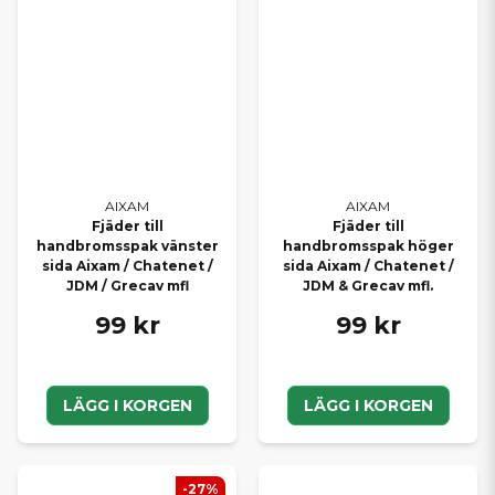
AIXAM
AIXAM
Fjäder till
Fjäder till
handbromsspak vänster
handbromsspak höger
sida Aixam / Chatenet /
sida Aixam / Chatenet /
JDM / Grecav mfl
JDM & Grecav mfl.
99 kr
99 kr
LÄGG I KORGEN
LÄGG I KORGEN
-27%