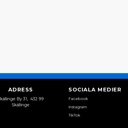
ADRESS
SOCIALA MEDIER
källinge By 31, 432 99
Facebook
Skällinge
Instagram
TikTok