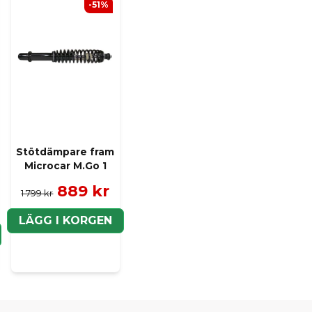
-51%
name
Namn
Ja, ni kan publicera m
Stötdämpare fram
Microcar M.Go 1
889 kr
1 799 kr
LÄGG I KORGEN