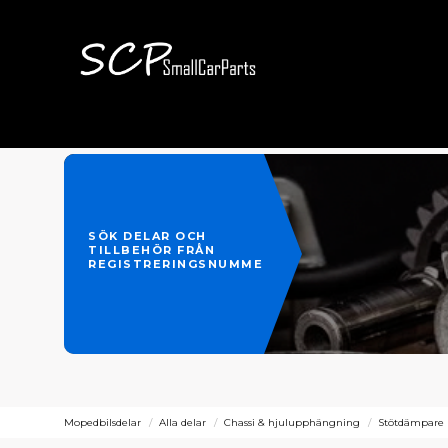
SÖK DELAR OCH
TILLBEHÖR FRÅN
REGISTRERINGSNUMMER
Mopedbilsdelar
Alla delar
Chassi & hjulupphängning
Stötdämpare