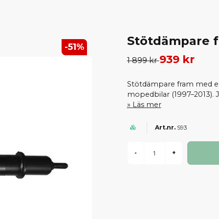
Stötdämpare f
-
51
%
939 kr
1 899 kr
Stötdämpare fram med en
mopedbilar (1997–2013). J
Läs mer
S93
-
+