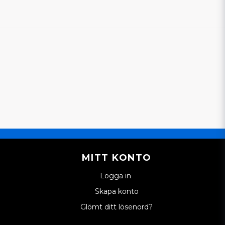
MITT KONTO
Logga in
Skapa konto
Glömt ditt lösenord?