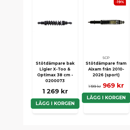
-19%
SCP
Stötdämpare bak
Stötdämpare fram
Ligier X-Too &
Aixam från 2010-
Optimax 38 cm -
2026 (sport)
0200073
969 kr
1 199 kr
1 269 kr
LÄGG I KORGEN
LÄGG I KORGEN