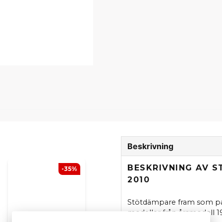
Beskrivning
BESKRIVNING AV S
-35%
2010
Stötdämpare fram som pass
modeller från årsmodell 