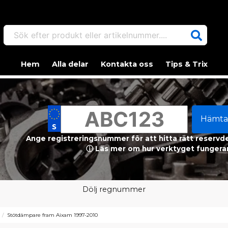
Sök efter produkt eller artikelnummer....
Hem
Alla delar
Kontakta oss
Tips & Trix
Hämta
Ange registreringsnummer för att hitta rätt reservdel
ⓘ Läs mer om hur verktyget fungerar
Dölj regnummer
Stötdämpare fram Aixam 1997-2010