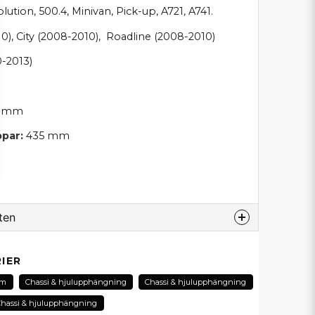
ution, 500.4, Minivan, Pick-up, A721, A741.
0), City (2008-2010), Roadline (2008-2010)
0-2013)
 mm
par:
435 mm
ten
odukt...
IER
am
Chassi & hjulupphängning
Chassi & hjulupphängning
Chassi & hjulupphängning