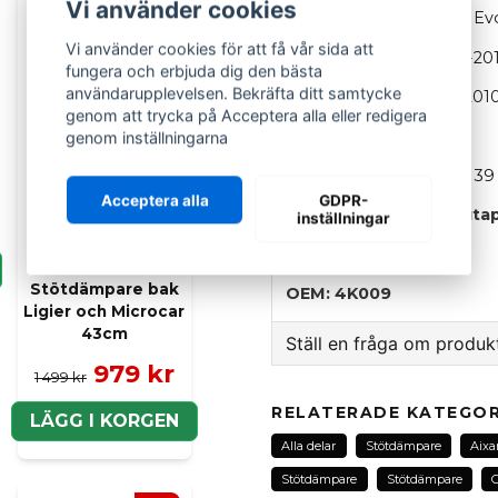
Vi använder cookies
Aixam
400, 400.4, 400 Evol
Vi använder cookies för att få vår sida att
Aixam
Crossline (2005-201
fungera och erbjuda dig den bästa
användarupplevelsen. Bekräfta ditt samtycke
Aixam
Crossline, City (201
genom att trycka på Acceptera alla eller redigera
Total längd:
515 mm
genom inställningarna
Diameter ändstycke:
39
Acceptera alla
GDPR-
Längd exklusive gängtap
inställningar
Längd (cc):
365 mm
SCP
Stötdämpare bak
OEM: 4K009
Ligier och Microcar
43cm
Ställ en fråga om produk
979 kr
1 499 kr
question
Fråga oss om denna pr
RELATERADE KATEGOR
LÄGG I KORGEN
Alla delar
Stötdämpare
Aix
Stötdämpare
Stötdämpare