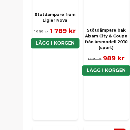
Stötdämpare fram
Ligier Nova
1 789 kr
Stötdämpare bak
1 989 kr
Aixam City & Coupe
från årsmodell 2010
LÄGG I KORGEN
(sport)
989 kr
1 699 kr
LÄGG I KORGEN