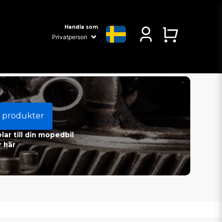
Handla som
 produkter
ar till din mopedbil
 här