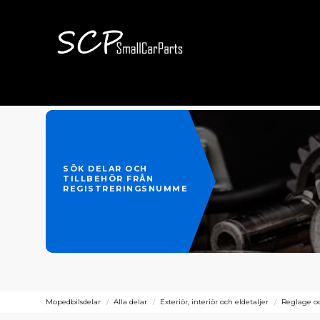
SÖK DELAR OCH
TILLBEHÖR FRÅN
REGISTRERINGSNUMMER
Mopedbilsdelar
Alla delar
Exteriör, interiör och eldetaljer
Reglage oc