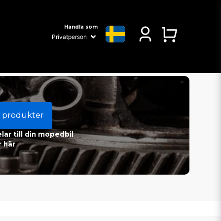
Handla som
 produkter
ar till din mopedbil
 här