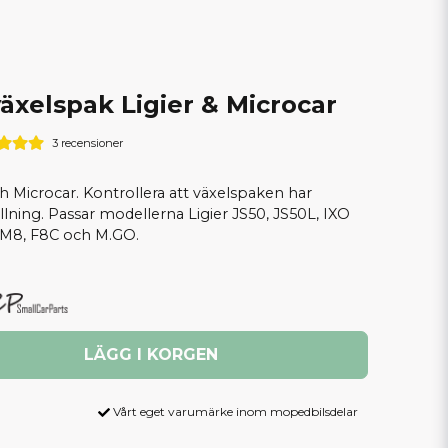
äxelspak Ligier & Microcar
3 recensioner
h Microcar. Kontrollera att växelspaken har
lning. Passar modellerna Ligier JS50, JS50L, IXO
 M8, F8C och M.GO.
LÄGG I KORGEN
Vårt eget varumärke inom mopedbilsdelar