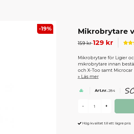
-
19
%
Mikrobrytare v
129 kr
159 kr
Mikrobrytare för Ligier oc
mikrobrytare innan bestäl
och X-Too samt Microcar
Läs mer
284
-
+
Hög kvalitet till ett lägre pris