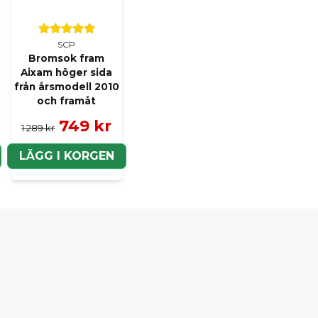
Butiken svarade
Hej,
Nej, denna mikrobrytare 
SCP
Mvh SCP Mopedbilsdel
Bromsok fram
Aixam höger sida
från årsmodell 2010
:namn frågade
för 1 år se
och framåt
Hej, passar dessa microb
749 kr
1 289 kr
Butiken svarade
Tack för din fråga Rober
LÄGG I KORGEN
mopedbil från årsmodel
Mvh Vincent på SCP Mo
:namn frågade
för 1 år se
Ligier js50 sport -16. Hej
fortfarande på N även o
det vara mikrobrytaren
Butiken svarade
Hej och tack för din fr
gå sönder och vara orsak