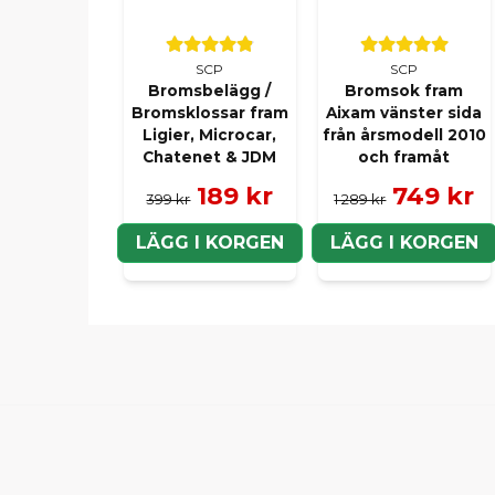
SCP
SCP
Bromsbelägg /
Bromsok fram
Bromsklossar fram
Aixam vänster sida
Ligier, Microcar,
från årsmodell 2010
Chatenet & JDM
och framåt
189 kr
749 kr
399 kr
1 289 kr
LÄGG I KORGEN
LÄGG I KORGEN