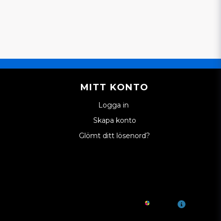
tpanelen.
pedbilsdelar AB
dan
beskrivning hur man byter dessa på en Ligier
MITT KONTO
! Absolut, vi förklarar hur man byter ut dessa
 / Microcar mopedbilar i detta
Logga in
allcarparts.se/sv/post/fel-vaxellage-pa-
Skapa konto
et bara att återkoppla:)
Glömt ditt lösenord?
pedbilsdelar AB
edan
r BS8 från 2018 också?
! Nej, Till Bellier B8 passar istället denna
arparts.se/sv/products/mikrobrytare-