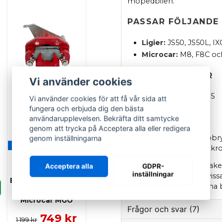
mopedbilen.
PASSAR FÖLJANDE
Ligier:
JS50, JS50L, I
Microcar:
M8, F8C oc
SPECIFIKATIONER
Vi använder cookies
OEM:
1407503 / 0132275
Vi använder cookies för att få vår sida att
fungera och erbjuda dig den bästa
INFORMATION
användarupplevelsen. Bekräfta ditt samtycke
genom att trycka på Acceptera alla eller redigera
Det är vanligt att mikrob
genom inställningarna
Finns i flera varianter
därför att byta båda mikr
Kontrollera att växelspak
Acceptera alla
GDPR-
SCP
inställningar
beställning, eftersom vis
Bromsok bak Ligier
konstruktion utan denna b
JS50 JS50L IXO
Microcar MGO
Frågor och svar (7)
749 kr
1 199 kr