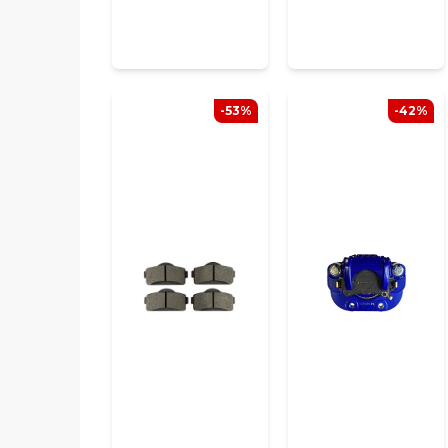
-53%
-42%