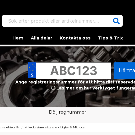
Sök efter produkt eller artikelnummer....
Hem
Alla delar
Kontakta oss
Tips & Trix
Hämta
Ange registreringsnummer för att hitta rätt reservdel
ⓘ Läs mer om hur verktyget fungerar
Dölj regnummer
h elektronik
Mikrobrytare växelspak Ligier & Microcar