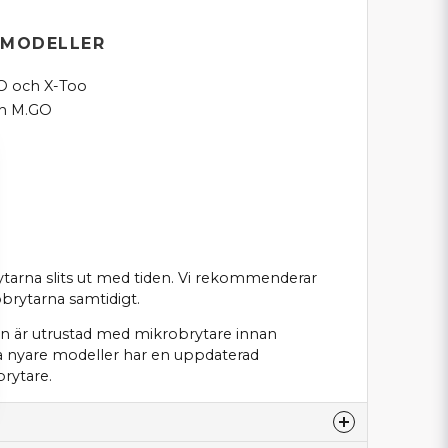
 MODELLER
XO och X-Too
h M.GO
rytarna slits ut med tiden. Vi rekommenderar
obrytarna samtidigt.
en är utrustad med mikrobrytare innan
sa nyare modeller har en uppdaterad
rytare.