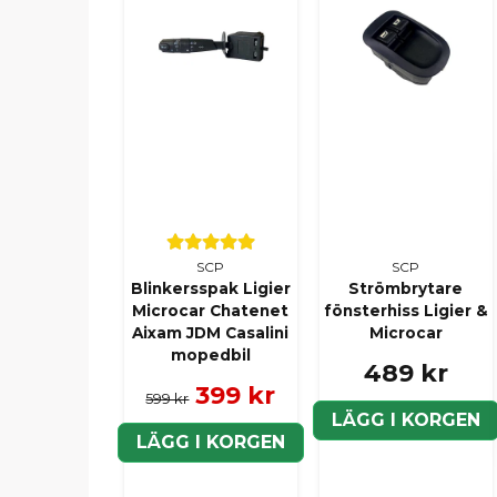
SCP
SCP
Blinkersspak Ligier
Strömbrytare
Microcar Chatenet
fönsterhiss Ligier &
Aixam JDM Casalini
Microcar
mopedbil
489 kr
399 kr
599 kr
LÄGG I KORGEN
LÄGG I KORGEN