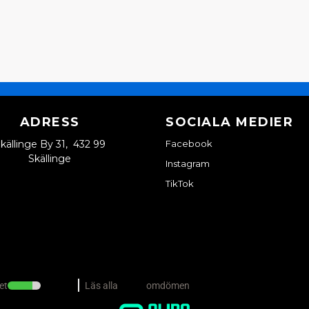
växelläge på instrumen
Mvh Vincent på SCP Mo
:namn frågade
för 1 år se
Hej! Kan ni ge en kort 
Js50 -17. Johan
Butiken svarade
ADRESS
SOCIALA MEDIER
Tack för din fråga Johan
mikrorbytare till Ligier
källinge By 31, 432 99
Facebook
blogginlägg:
https://sm
Skällinge
Instagram
instrumentbradan
Har du andra frågor är d
TikTok
Mvh Vincent på SCP Mo
:namn frågade
för 2 år s
Funkar dessa till Bellie
Butiken svarade
Hej och tack för din fråga
brytaren:
https://smallc