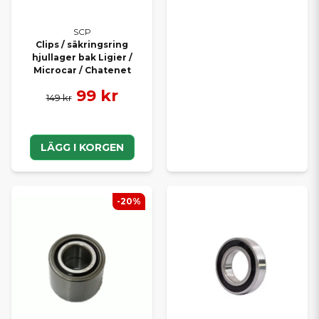
SCP
Clips / säkringsring
hjullager bak Ligier /
Microcar / Chatenet
99 kr
149 kr
LÄGG I KORGEN
-20%