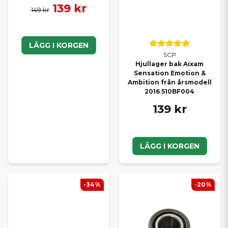
139 kr
149 kr
LÄGG I KORGEN
SCP
Hjullager bak Aixam
Sensation Emotion &
Ambition från årsmodell
2016 510BF004
139 kr
LÄGG I KORGEN
-34%
-20%