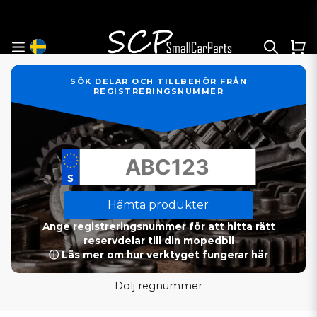
SÖK DELAR OCH TILLBEHÖR FRÅN
REGISTRERINGSNUMMER
Hämta produkter
Ange registreringsnummer för att hitta rätt
reservdelar till din mopedbil
ⓘ Läs mer om hur verktyget fungerar här
Dölj regnummer