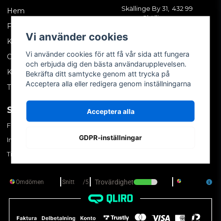
Skällinge By 31, 432 99
Hem
Skällinge
Företagskund
Vi använder cookies
Kontakta oss
Vi använder cookies för att få vår sida att fungera
Om oss
och erbjuda dig den bästa användarupplevelsen.
Köpvillkor
Bekräfta ditt samtycke genom att trycka på
Acceptera alla eller redigera genom inställningarna
Tips & trix
SOCIALA MEDIER
MITT KONTO
Acceptera alla
Facebook
Logga in
GDPR-inställningar
Instagram
Skapa konto
TikTok
Glömt ditt lösenord?