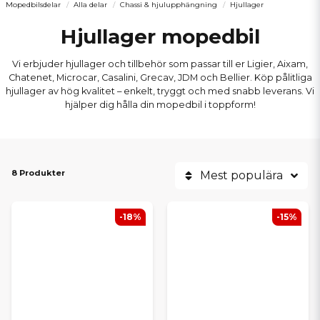
Mopedbilsdelar
Alla delar
Chassi & hjulupphängning
Hjullager
Hjullager mopedbil
Vi erbjuder hjullager och tillbehör som passar till er Ligier, Aixam,
Chatenet, Microcar, Casalini, Grecav, JDM och Bellier. Köp pålitliga
hjullager av hög kvalitet – enkelt, tryggt och med snabb leverans. Vi
hjälper dig hålla din mopedbil i toppform!
8 Produkter
Mest populära
-18%
-15%