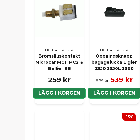
LIGIER GROUP
LIGIER GROUP
Bromsljuskontakt
Öppningsknapp
Microcar MC1, MC2 &
bagagelucka Ligier
Bellier B8
JS50 JS50L JS60
259 kr
539 kr
889 kr
LÄGG I KORGEN
LÄGG I KORGEN
-13%