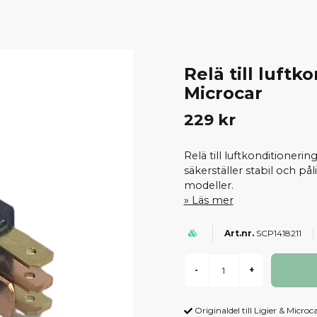
Relä till luftk
Microcar
229 kr
Relä till luftkonditioneri
säkerställer stabil och påli
modeller.
Läs mer
SCP1418211
-
+
Originaldel till Ligier & Microc