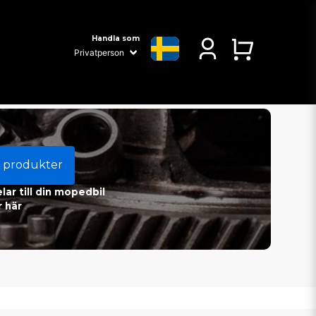
Handla som
 produkter
ar till din mopedbil
 här