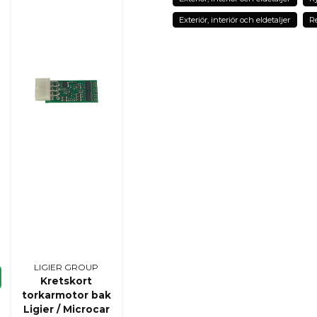
Exteriör, interiör och eldetaljer
Re
Ja, ni kan publicera m
LIGIER GROUP
Kretskort
torkarmotor bak
Ligier / Microcar