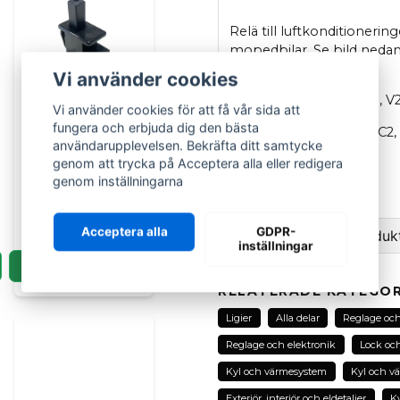
Relä till luftkonditionerin
mopedbilar. Se bild nedan 
följande modeller:
Vi använder cookies
Ligier
JS50 & JS50L (V1, V2
Vi använder cookies för att få vår sida att
fungera och erbjuda dig den bästa
Microcar
M8, MC1 & MC2, MG
LIGIER GROUP
användarupplevelsen. Bekräfta ditt samtycke
Dörrbrytare
OEM
: 1418211
genom att trycka på Acceptera alla eller redigera
tryckkontakt
genom inställningarna
Originaldel
Microcar Ligier
189 kr
Acceptera alla
GDPR-
Ställ en fråga om produk
inställningar
LÄGG I KORGEN
question
Fråga oss om denna pr
RELATERADE KATEGOR
Ligier
Alla delar
Reglage och
Reglage och elektronik
Lock och
name
Kyl och värmesystem
Kyl och v
Namn
Exteriör, interiör och eldetaljer
K