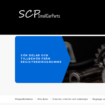
SÖK DELAR OCH
TILLBEHÖR FRÅN
REGISTRERINGSNUMMER
Mopedbilsdelar
Alla delar
Exteriör, interiör och eldetaljer
Reglage oc