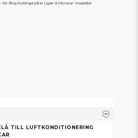
 för lång livslängd på er Ligier & Microcar mopedbil
ELÄ TILL LUFTKONDITIONERING
CAR