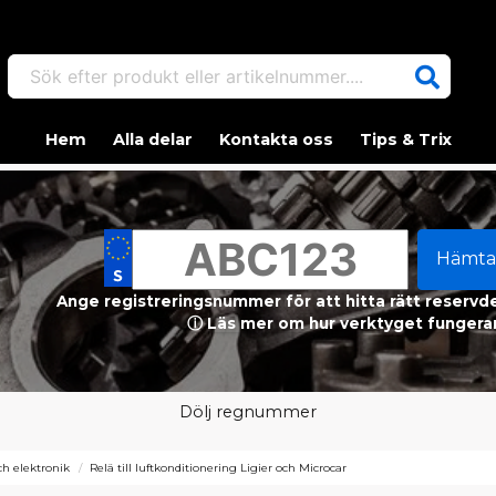
Sök efter produkt eller artikelnummer....
Hem
Alla delar
Kontakta oss
Tips & Trix
Hämta
Ange registreringsnummer för att hitta rätt reservdel
ⓘ Läs mer om hur verktyget fungerar
Dölj regnummer
h elektronik
Relä till luftkonditionering Ligier och Microcar