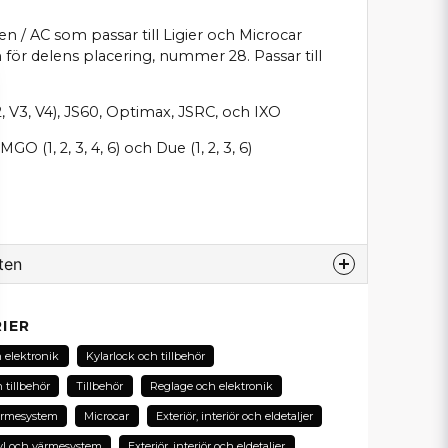
gen / AC som passar till Ligier och Microcar
för delens placering, nummer 28. Passar till
, V3, V4), JS60, Optimax, JSRC, och IXO
O (1, 2, 3, 4, 6) och Due (1, 2, 3, 6)
ten
odukt...
IER
 elektronik
Kylarlock och tillbehör
 tillbehör
Tillbehör
Reglage och elektronik
email
ärmesystem
Microcar
Exteriör, interiör och eldetaljer
E-postadress
yl och värmesystem
Exteriör, interiör och eldetaljer