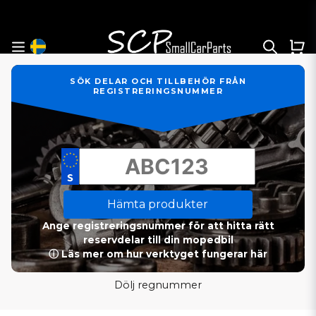
SÖK DELAR OCH TILLBEHÖR FRÅN
REGISTRERINGSNUMMER
Hämta produkter
Ange registreringsnummer för att hitta rätt
reservdelar till din mopedbil
ⓘ Läs mer om hur verktyget fungerar här
Dölj regnummer