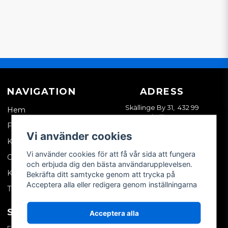
NAVIGATION
ADRESS
Skällinge By 31, 432 99
Hem
Skällinge
Företagskund
Vi använder cookies
Kontakta oss
Vi använder cookies för att få vår sida att fungera
Om oss
och erbjuda dig den bästa användarupplevelsen.
Köpvillkor
Bekräfta ditt samtycke genom att trycka på
Acceptera alla eller redigera genom inställningarna
Tips & trix
SOCIALA MEDIER
MITT KONTO
Acceptera alla
Facebook