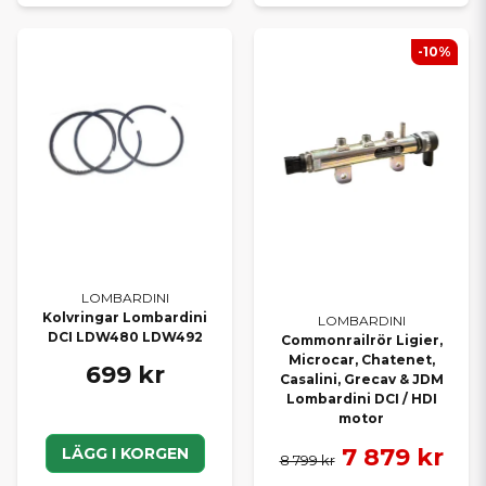
-10%
LOMBARDINI
Kolvringar Lombardini
LOMBARDINI
DCI LDW480 LDW492
Commonrailrör Ligier,
Microcar, Chatenet,
699 kr
Casalini, Grecav & JDM
Lombardini DCI / HDI
motor
7 879 kr
LÄGG I KORGEN
8 799 kr