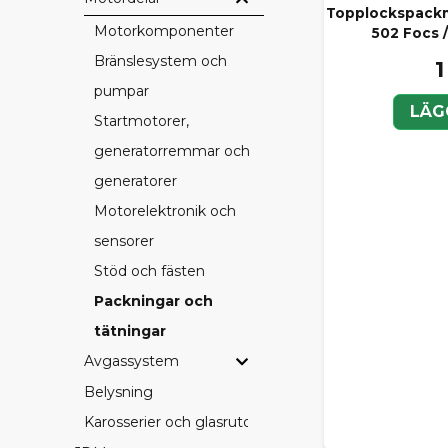
Topplockspackn
Motorkomponenter
502 Focs /
Bränslesystem och
1
pumpar
LÄG
Startmotorer,
generatorremmar och
generatorer
Motorelektronik och
sensorer
Stöd och fästen
Packningar och
tätningar
Avgassystem
Belysning
Karosserier och glasrutor