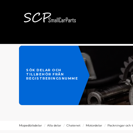
SÖK DELAR OCH
TILLBEHÖR FRÅN
REGISTRERINGSNUMMER
Mopedbilsdelar
Alla delar
Chatenet
Motordelar
Packningar och 