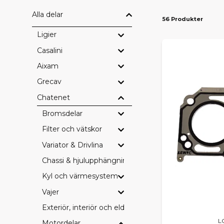
Alla delar
56 Produkter
Ligier
Casalini
Aixam
Grecav
Chatenet
Bromsdelar
Filter och vätskor
Variator & Drivlina
Chassi & hjulupphängning
Kyl och värmesystem
Vajer
Exteriör, interiör och eldetaljer
L
Motordelar