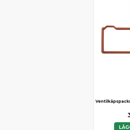
Ventilkåpspack
LÄG