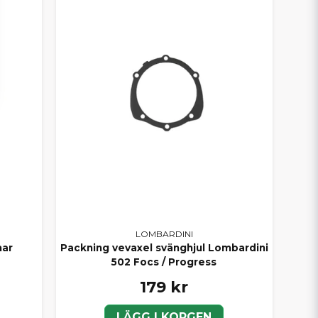
LOMBARDINI
mar
Packning vevaxel svänghjul Lombardini
502 Focs / Progress
179 kr
LÄGG I KORGEN