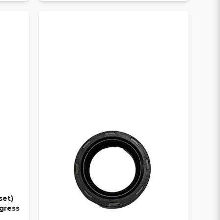
set)
gress