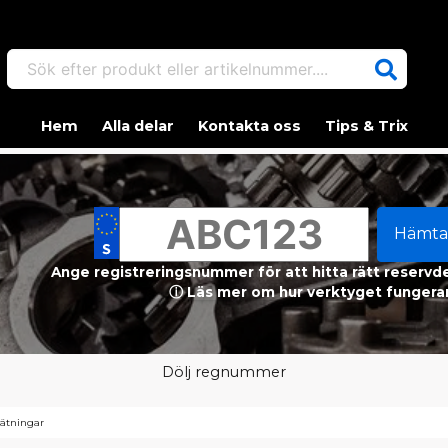
Sök efter produkt eller artikelnummer....
Hem
Alla delar
Kontakta oss
Tips & Trix
Hämta
Ange registreringsnummer för att hitta rätt reservdel
ⓘ Läs mer om hur verktyget fungerar
Dölj regnummer
tätningar