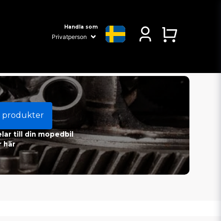
Handla som
 produkter
ar till din mopedbil
 här