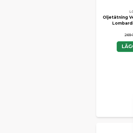
L
Oljetätning 
Lombardi
269 
LÄG