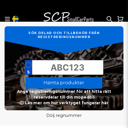
SÖK DELAR OCH TILLBEHÖR FRÅN
REGISTRERINGSNUMMER
Hämta produkter
Ange registreringsnummer för att hitta rätt
reservdelar till din mopedbil
ⓘ Läs mer om hur verktyget fungerar här
Dölj regnummer