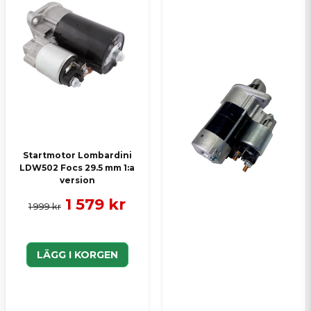
Skicka en fråga
Startmotor Lombardini
LDW502 Focs 29.5 mm 1:a
version
1 579 kr
1 999 kr
LÄGG I KORGEN