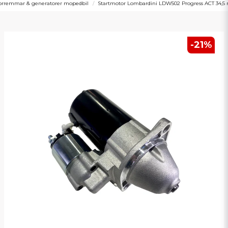
torremmar & generatorer mopedbil
Startmotor Lombardini LDW502 Progress ACT 34,5
-
21
%