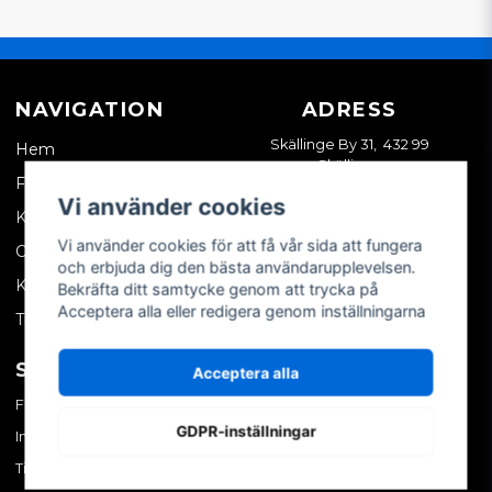
NAVIGATION
ADRESS
Skällinge By 31, 432 99
Hem
Skällinge
Företagskund
Vi använder cookies
Kontakta oss
Vi använder cookies för att få vår sida att fungera
Om oss
och erbjuda dig den bästa användarupplevelsen.
Köpvillkor
Bekräfta ditt samtycke genom att trycka på
Acceptera alla eller redigera genom inställningarna
Tips & trix
SOCIALA MEDIER
MITT KONTO
Acceptera alla
Facebook
Logga in
GDPR-inställningar
Instagram
Skapa konto
TikTok
Glömt ditt lösenord?