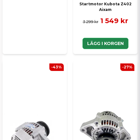
Startmotor Kubota Z402
Aixam
1 549 kr
3 299 kr
LÄGG I KORGEN
-43%
-27%