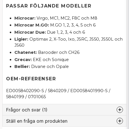
PASSAR FÖLJANDE MODELLER
Microcar:
Virgo, MC1, MC2, F8C och M8
Microcar M.GO:
M.GO 1, 2, 3, 4, 5 och 6
Microcar Due:
Due 1, 2, 3, 4 och 6
Ligier:
Optimax 2, X-Too, Ixo, JSRC, JS50, JS50L och
JS60
Chatenet:
Barooder och CH26
Grecav:
EKE och Sonique
Bellier:
Divane och Opale
OEM-REFERENSER
ED0058402090-S / 5840209 / ED0058401990-S /
5840199 / 0701065
Frågor och svar (1)
Ställ en fråga om produkten